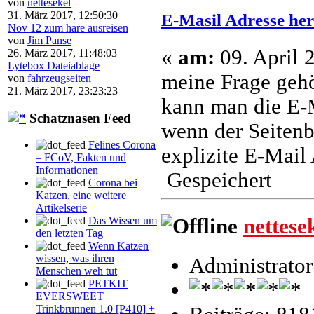
von
nettesekel
31. März 2017, 12:50:30
E-Masil Adresse he
Nov 12 zum hare ausreisen
von
Jim Panse
«
am:
09. April 
26. März 2017, 11:48:03
Lytebox Dateiablage
meine Frage gehör
von
fahrzeugseiten
21. März 2017, 23:23:23
kann man die E-M
Schatznasen Feed
wenn der Seitenb
Felines Corona
explizite E-Mail
– FCoV, Fakten und
Informationen
Gespeichert
Corona bei
Katzen, eine weitere
Artikelserie
nettese
Das Wissen um
den letzten Tag
Wenn Katzen
wissen, was ihren
Administrator
Menschen weh tut
PETKIT
EVERSWEET
Trinkbrunnen 1.0 [P410] +