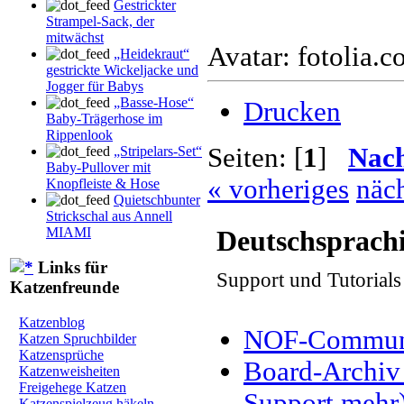
Gestrickter
Strampel-Sack, der
mitwächst
Avatar: fotolia.
„Heidekraut“
gestrickte Wickeljacke und
Jogger für Babys
„Basse-Hose“
Drucken
Baby-Trägerhose im
Rippenlook
Seiten: [
1
]
Nac
„Stripelars-Set“
Baby-Pullover mit
« vorheriges
näch
Knopfleiste & Hose
Quietschbunter
Strickschal aus Annell
MIAMI
Deutschsprach
Links für
Support und Tutorial
Katzenfreunde
Katzenblog
NOF-Communit
Katzen Spruchbilder
Katzensprüche
Board-Archiv 
Katzenweisheiten
Freigehege Katzen
Support mehr
Katzenspielzeug häkeln