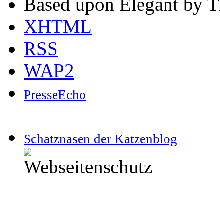
Based upon Elegant by T
XHTML
RSS
WAP2
PresseEcho
Schatznasen der Katzenblog