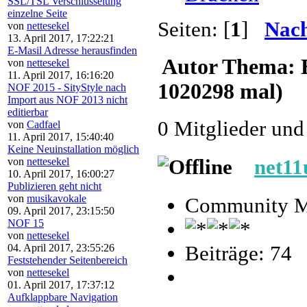
SSL/TSL Verschlüsselung
einzelne Seite
Seiten: [
1
]
Nach
von
nettesekel
13. April 2017, 17:22:21
E-Masil Adresse herausfinden
Autor
Thema: E
von
nettesekel
11. April 2017, 16:16:20
1020298 mal)
NOF 2015 - SityStyle nach
Import aus NOF 2013 nicht
editierbar
0 Mitglieder und
von
Cadfael
11. April 2017, 15:40:40
Keine Neuinstallation möglich
von
nettesekel
net11
10. April 2017, 16:00:27
Publizieren geht nicht
von
musikavokale
Community M
09. April 2017, 23:15:50
NOF 15
von
nettesekel
04. April 2017, 23:55:26
Beiträge: 74
Feststehender Seitenbereich
von
nettesekel
01. April 2017, 17:37:12
Aufklappbare Navigation