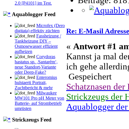
Beiträge: 818
2.0 [P4101] im Test.
Aquablogger Feed
Microfex (Dero
Re: E-Masil Adresse
digitata) effektiv züchten
Fassheizung /
Tankheizung DIY –
«
Antwort #1 a
Osmosewasser effizient
aufheizen
Kannst ja mal de
Corydoras
hastatus sp. ‚Santarém‘,
ich gehe allerdin
neue Standort-Variante
oder Deep-Fake?
Gespeichert
Enteromius
hulstaerti Portrait,
Schatznasen der
Zuchtbericht & mehr
Milwaukee
Strickzeugs der 
MW101 Pro pH Meter von
Batterie- auf Strombetrieb
Aquablogger der
umrüsten
Strickzeugs Feed