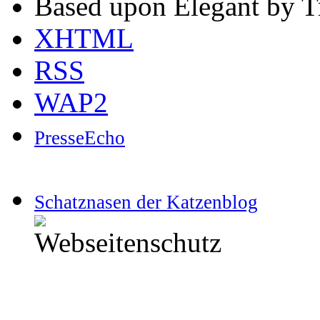
Based upon Elegant by T
XHTML
RSS
WAP2
PresseEcho
Schatznasen der Katzenblog