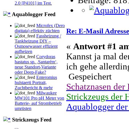
Beiträge: 818
2.0 [P4101] im Test.
Aquablogger Feed
Microfex (Dero
Re: E-Masil Adresse
digitata) effektiv züchten
Fassheizung /
Tankheizung DIY –
«
Antwort #1 a
Osmosewasser effizient
aufheizen
Kannst ja mal de
Corydoras
hastatus sp. ‚Santarém‘,
ich gehe allerdin
neue Standort-Variante
oder Deep-Fake?
Gespeichert
Enteromius
hulstaerti Portrait,
Schatznasen der
Zuchtbericht & mehr
Milwaukee
Strickzeugs der 
MW101 Pro pH Meter von
Batterie- auf Strombetrieb
Aquablogger der
umrüsten
Strickzeugs Feed