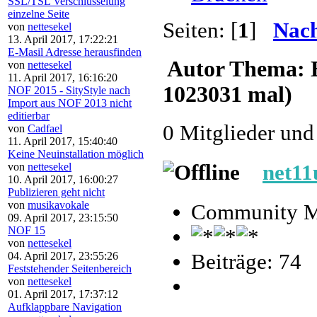
SSL/TSL Verschlüsselung
einzelne Seite
Seiten: [
1
]
Nach
von
nettesekel
13. April 2017, 17:22:21
E-Masil Adresse herausfinden
Autor
Thema: E
von
nettesekel
11. April 2017, 16:16:20
1023031 mal)
NOF 2015 - SityStyle nach
Import aus NOF 2013 nicht
editierbar
0 Mitglieder und
von
Cadfael
11. April 2017, 15:40:40
Keine Neuinstallation möglich
von
nettesekel
net11
10. April 2017, 16:00:27
Publizieren geht nicht
von
musikavokale
Community M
09. April 2017, 23:15:50
NOF 15
von
nettesekel
04. April 2017, 23:55:26
Beiträge: 74
Feststehender Seitenbereich
von
nettesekel
01. April 2017, 17:37:12
Aufklappbare Navigation