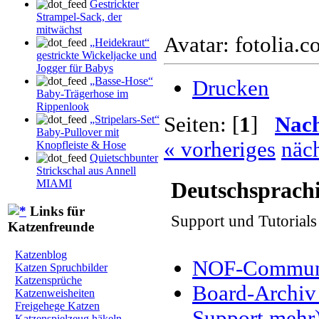
Gestrickter
Strampel-Sack, der
mitwächst
Avatar: fotolia.
„Heidekraut“
gestrickte Wickeljacke und
Jogger für Babys
„Basse-Hose“
Drucken
Baby-Trägerhose im
Rippenlook
Seiten: [
1
]
Nac
„Stripelars-Set“
Baby-Pullover mit
« vorheriges
näch
Knopfleiste & Hose
Quietschbunter
Strickschal aus Annell
MIAMI
Deutschsprach
Links für
Support und Tutorial
Katzenfreunde
Katzenblog
NOF-Communit
Katzen Spruchbilder
Katzensprüche
Board-Archiv 
Katzenweisheiten
Freigehege Katzen
Support mehr
Katzenspielzeug häkeln