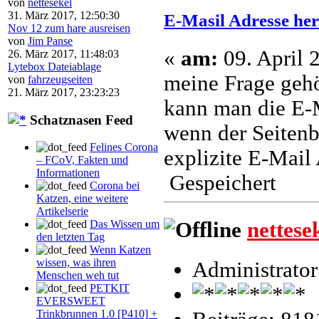
von
nettesekel
31. März 2017, 12:50:30
E-Masil Adresse he
Nov 12 zum hare ausreisen
von
Jim Panse
«
am:
09. April 
26. März 2017, 11:48:03
Lytebox Dateiablage
meine Frage gehör
von
fahrzeugseiten
21. März 2017, 23:23:23
kann man die E-M
Schatznasen Feed
wenn der Seitenb
Felines Corona
explizite E-Mail
– FCoV, Fakten und
Informationen
Gespeichert
Corona bei
Katzen, eine weitere
Artikelserie
nettese
Das Wissen um
den letzten Tag
Wenn Katzen
wissen, was ihren
Administrator
Menschen weh tut
PETKIT
EVERSWEET
Trinkbrunnen 1.0 [P410] +