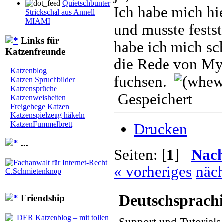
Quietschbunter
Ich habe mich hi
Strickschal aus Annell
MIAMI
und musste festst
Links für
habe ich mich sch
Katzenfreunde
die Rede von My
Katzenblog
fuchsen.
Katzen Spruchbilder
Katzensprüche
Gespeichert
Katzenweisheiten
Freigehege Katzen
Katzenspielzeug häkeln
KatzenFummelbrett
Drucken
...
Seiten: [
1
]
Nac
« vorheriges
näch
Deutschsprach
Friendship
Support und Tutorial