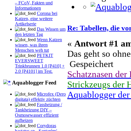
– FCoV, Fakten und
Informationen
Corona bei
Katzen, eine weitere
Artikelserie
Re: Tabellen, die v
Das Wissen um
den letzten Tag
Wenn Katzen
«
Antwort #1 a
wissen, was ihren
Menschen weh tut
Das geht so ohn
PETKIT
EVERSWEET
Gespeichert
Trinkbrunnen 1.0 [P410] +
2.0 [P4101] im Test.
Schatznasen der
Strickzeugs der 
Aquablogger Feed
Aquablogger der
Microfex (Dero
digitata) effektiv züchten
Fassheizung /
Tankheizung DIY –
Osmosewasser effizient
aufheizen
Corydoras
hastatus sp. ‚Santarém‘,