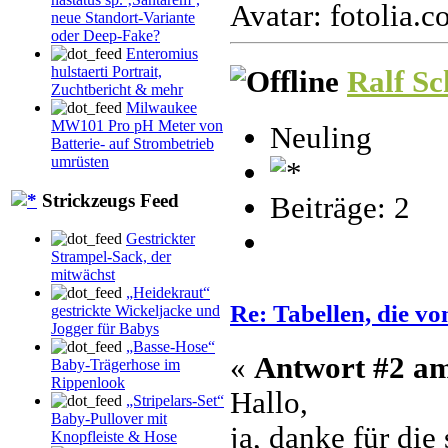
Avatar: fotolia.
neue Standort-Variante
oder Deep-Fake?
Enteromius
hulstaerti Portrait,
Ralf Sc
Zuchtbericht & mehr
Milwaukee
MW101 Pro pH Meter von
Neuling
Batterie- auf Strombetrieb
umrüsten
Strickzeugs Feed
Beiträge: 2
Gestrickter
Strampel-Sack, der
mitwächst
„Heidekraut“
Re: Tabellen, die v
gestrickte Wickeljacke und
Jogger für Babys
„Basse-Hose“
«
Antwort #2 a
Baby-Trägerhose im
Rippenlook
Hallo,
„Stripelars-Set“
Baby-Pullover mit
ja, danke für die
Knopfleiste & Hose