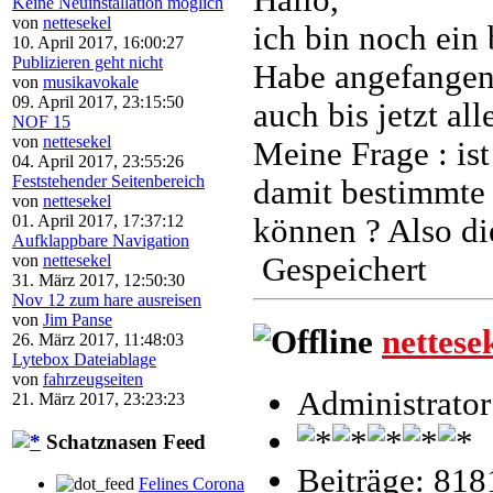
Keine Neuinstallation möglich
von
nettesekel
ich bin noch ein 
10. April 2017, 16:00:27
Publizieren geht nicht
Habe angefange
von
musikavokale
09. April 2017, 23:15:50
auch bis jetzt all
NOF 15
von
nettesekel
Meine Frage : ist
04. April 2017, 23:55:26
Feststehender Seitenbereich
damit bestimmte 
von
nettesekel
01. April 2017, 17:37:12
können ? Also die
Aufklappbare Navigation
Gespeichert
von
nettesekel
31. März 2017, 12:50:30
Nov 12 zum hare ausreisen
von
Jim Panse
nettese
26. März 2017, 11:48:03
Lytebox Dateiablage
von
fahrzeugseiten
Administrator
21. März 2017, 23:23:23
Schatznasen Feed
Beiträge: 818
Felines Corona