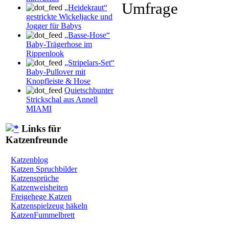
Umfrage
„Heidekraut“
gestrickte Wickeljacke und
Jogger für Babys
„Basse-Hose“
Baby-Trägerhose im
Rippenlook
„Stripelars-Set“
Baby-Pullover mit
Knopfleiste & Hose
Quietschbunter
Strickschal aus Annell
MIAMI
Links für
Katzenfreunde
Katzenblog
Katzen Spruchbilder
Katzensprüche
Katzenweisheiten
Freigehege Katzen
Katzenspielzeug häkeln
KatzenFummelbrett