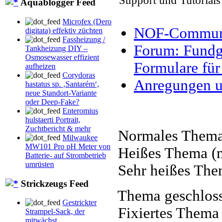
Support und Tutorial
Aquablogger Feed
Microfex (Dero
NOF-Communit
digitata) effektiv züchten
Fassheizung /
Forum: Fundgr
Tankheizung DIY –
Osmosewasser effizient
Formulare für
aufheizen
Corydoras
Anregungen u
hastatus sp. ‚Santarém‘,
neue Standort-Variante
oder Deep-Fake?
Enteromius
hulstaerti Portrait,
Zuchtbericht & mehr
Normales Them
Milwaukee
MW101 Pro pH Meter von
Heißes Thema (m
Batterie- auf Strombetrieb
umrüsten
Sehr heißes The
Strickzeugs Feed
Thema geschlos
Gestrickter
Fixiertes Thema
Strampel-Sack, der
mitwächst