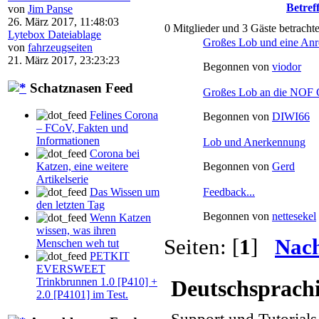
Betref
von
Jim Panse
26. März 2017, 11:48:03
0 Mitglieder und 3 Gäste betracht
Lytebox Dateiablage
Großes Lob und eine An
von
fahrzeugseiten
21. März 2017, 23:23:23
Begonnen von
viodor
Schatznasen Feed
Großes Lob an die N
Felines Corona
Begonnen von
DIWI66
– FCoV, Fakten und
Informationen
Lob und Anerkennung
Corona bei
Katzen, eine weitere
Begonnen von
Gerd
Artikelserie
Das Wissen um
Feedback...
den letzten Tag
Begonnen von
nettesekel
Wenn Katzen
wissen, was ihren
Seiten: [
1
]
Nac
Menschen weh tut
PETKIT
EVERSWEET
Trinkbrunnen 1.0 [P410] +
Deutschsprach
2.0 [P4101] im Test.