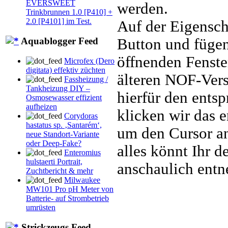
EVERSWEET
werden.
Trinkbrunnen 1.0 [P410] +
2.0 [P4101] im Test.
Auf der Eigensch
Button und fügen
Aquablogger Feed
öffnenden Fenste
Microfex (Dero
digitata) effektiv züchten
älteren NOF-Vers
Fassheizung /
Tankheizung DIY –
hierfür den ents
Osmosewasser effizient
aufheizen
klicken wir das 
Corydoras
hastatus sp. ‚Santarém‘,
um den Cursor an
neue Standort-Variante
oder Deep-Fake?
alles könnt Ihr 
Enteromius
hulstaerti Portrait,
anschaulich ent
Zuchtbericht & mehr
Milwaukee
MW101 Pro pH Meter von
Batterie- auf Strombetrieb
umrüsten
Strickzeugs Feed