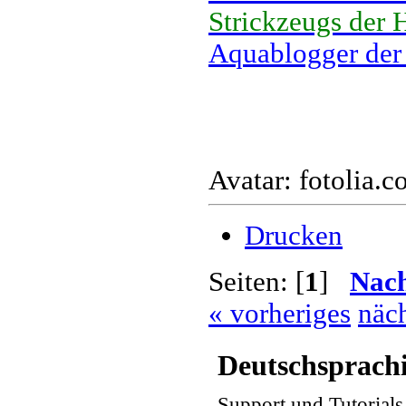
Strickzeugs der 
Aquablogger der
Avatar: fotolia.
Drucken
Seiten: [
1
]
Nac
« vorheriges
näch
Deutschsprach
Support und Tutorial