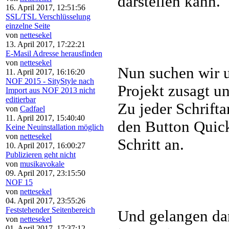
darstellen kann.
16. April 2017, 12:51:56
SSL/TSL Verschlüsselung
einzelne Seite
von
nettesekel
13. April 2017, 17:22:21
E-Masil Adresse herausfinden
von
nettesekel
Nun suchen wir u
11. April 2017, 16:16:20
NOF 2015 - SityStyle nach
Projekt zusagt u
Import aus NOF 2013 nicht
editierbar
Zu jeder Schrifta
von
Cadfael
11. April 2017, 15:40:40
den Button Quick
Keine Neuinstallation möglich
von
nettesekel
Schritt an.
10. April 2017, 16:00:27
Publizieren geht nicht
von
musikavokale
09. April 2017, 23:15:50
NOF 15
von
nettesekel
04. April 2017, 23:55:26
Feststehender Seitenbereich
Und gelangen dan
von
nettesekel
01. April 2017, 17:37:12