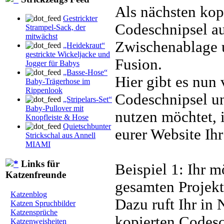
Als nächsten kop
Gestrickter
Codeschnipsel au
Strampel-Sack, der
mitwächst
Zwischenablage 
„Heidekraut“
gestrickte Wickeljacke und
Fusion.
Jogger für Babys
„Basse-Hose“
Hier gibt es nun
Baby-Trägerhose im
Rippenlook
Codeschnipsel un
„Stripelars-Set“
Baby-Pullover mit
nutzen möchtet, 
Knopfleiste & Hose
Quietschbunter
eurer Website Ihr
Strickschal aus Annell
MIAMI
Links für
Beispiel 1: Ihr 
Katzenfreunde
gesamten Projek
Katzenblog
Dazu ruft Ihr in
Katzen Spruchbilder
Katzensprüche
kopierten Codesc
Katzenweisheiten