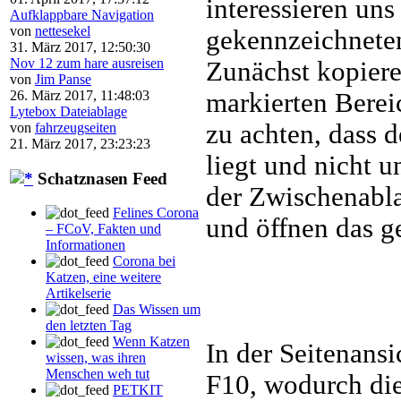
interessieren uns
Aufklappbare Navigation
von
nettesekel
gekennzeichnete
31. März 2017, 12:50:30
Nov 12 zum hare ausreisen
Zunächst kopiere
von
Jim Panse
markierten Berei
26. März 2017, 11:48:03
Lytebox Dateiablage
zu achten, dass 
von
fahrzeugseiten
21. März 2017, 23:23:23
liegt und nicht 
Schatznasen Feed
der Zwischenabl
Felines Corona
und öffnen das g
– FCoV, Fakten und
Informationen
Corona bei
Katzen, eine weitere
Artikelserie
Das Wissen um
den letzten Tag
Wenn Katzen
In der Seitenansi
wissen, was ihren
Menschen weh tut
F10, wodurch di
PETKIT