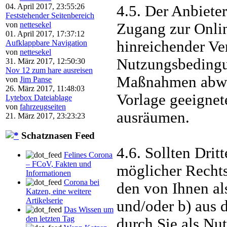
04. April 2017, 23:55:26
4.5. Der Anbieter
Feststehender Seitenbereich
Zugang zur Online
von
nettesekel
01. April 2017, 17:37:12
hinreichender Ver
Aufklappbare Navigation
von
nettesekel
Nutzungsbedingu
31. März 2017, 12:50:30
Nov 12 zum hare ausreisen
Maßnahmen abwen
von
Jim Panse
26. März 2017, 11:48:03
Vorlage geeignet
Lytebox Dateiablage
von
fahrzeugseiten
ausräumen.
21. März 2017, 23:23:23
Schatznasen Feed
4.6. Sollten Dri
Felines Corona
– FCoV, Fakten und
möglicher Rechts
Informationen
Corona bei
den von Ihnen als
Katzen, eine weitere
Artikelserie
und/oder b) aus 
Das Wissen um
den letzten Tag
durch Sie als Nut