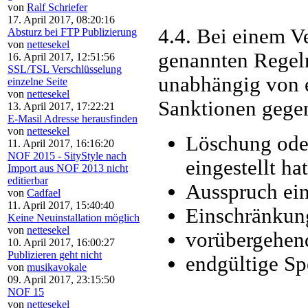
von
Ralf Schriefer
17. April 2017, 08:20:16
4.4. Bei einem V
Absturz bei FTP Publizierung
von
nettesekel
genannten Regeln
16. April 2017, 12:51:56
SSL/TSL Verschlüsselung
unabhängig von 
einzelne Seite
von
nettesekel
Sanktionen gege
13. April 2017, 17:22:21
E-Masil Adresse herausfinden
von
nettesekel
Löschung oder
11. April 2017, 16:16:20
NOF 2015 - SityStyle nach
eingestellt hat
Import aus NOF 2013 nicht
editierbar
Ausspruch ei
von
Cadfael
11. April 2017, 15:40:40
Einschränkung
Keine Neuinstallation möglich
von
nettesekel
vorübergehen
10. April 2017, 16:00:27
Publizieren geht nicht
endgültige S
von
musikavokale
09. April 2017, 23:15:50
NOF 15
von
nettesekel