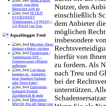
Wenn Katzen
wissen, was ihren
Nutzer, den Anbi
Menschen weh tut
einschließlich S
PETKIT
EVERSWEET
dem Anbieter die
Trinkbrunnen 1.0 [P410] +
2.0 [P4101] im Test.
möglichen Rechts
Aquablogger Feed
insbesondere vo
Microfex (Dero
Rechtsverteidigun
digitata) effektiv züchten
Fassheizung /
hierfür von Ihne
Tankheizung DIY –
Osmosewasser effizient
zu fordern. Als N
aufheizen
Corydoras
nach Treu und G
hastatus sp. ‚Santarém‘,
neue Standort-Variante
bei der Rechtsve
oder Deep-Fake?
Enteromius
unterstützen. Al
hulstaerti Portrait,
Zuchtbericht & mehr
Schadensersatzan
Milwaukee
MW101 Pro pH Meter von