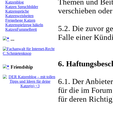
Themen und Beitr
Katzenblog
Katzen Spruchbilder
verschieben oder
Katzensprüche
Katzenweisheiten
Freigehege Katzen
Katzenspielzeug häkeln
5.2. Die zuvor g
KatzenFummelbrett
Falle einer Künd
...
6. Haftungsbes
Friendship
6.1. Der Anbiete
für die im Forum 
für deren Richtig