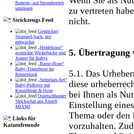
Wenn Sie als Nut
Batterie- auf Strombetrieb
umrüsten
zu vertreten hab
nicht.
Strickzeugs Feed
Gestrickter
Strampel-Sack, der
mitwächst
„Heidekraut“
5. Übertragung 
gestrickte Wickeljacke und
Jogger für Babys
„Basse-Hose“
Baby-Trägerhose im
5.1. Das Urheber
Rippenlook
„Stripelars-Set“
diese urheberrech
Baby-Pullover mit
Knopfleiste & Hose
bei Ihnen als Nu
Quietschbunter
Strickschal aus Annell
Einstellung eine
MIAMI
Thema oder den B
Links für
vorzuhalten. Zud
Katzenfreunde