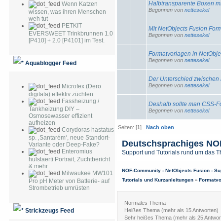
Halbtransparente Boxen m
Wenn Katzen
Begonnen von
nettesekel
wissen, was ihren Menschen
weh tut
PETKIT
Mit NetObjects Fusion Form
EVERSWEET Trinkbrunnen 1.0
Begonnen von
nettesekel
[P410] + 2.0 [P4101] im Test.
Formatvorlagen in NetObjec
Begonnen von
nettesekel
Aquablogger Feed
Der Unterschied zwischen
Begonnen von
nettesekel
Microfex (Dero
digitata) effektiv züchten
Fassheizung /
Deshalb sollte man CSS-F
Tankheizung DIY –
Begonnen von
nettesekel
Osmosewasser effizient
aufheizen
Seiten: [
1
]
Nach oben
Corydoras hastatus
sp. ‚Santarém‘, neue Standort-
Deutschsprachiges NO
Variante oder Deep-Fake?
Enteromius
Support und Tutorials rund um das 
hulstaerti Portrait, Zuchtbericht
& mehr
NOF-Community - NetObjects Fusion - Su
Milwaukee MW101
Tutorials und Kurzanleitungen
»
Formatvo
Pro pH Meter von Batterie- auf
Strombetrieb umrüsten
Normales Thema
Strickzeugs Feed
Heißes Thema (mehr als 15 Antworten)
Sehr heißes Thema (mehr als 25 Antwor