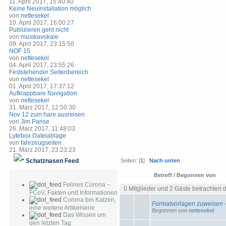
11. April 2017, 15:40:40
Keine Neuinstallation möglich
von
nettesekel
10. April 2017, 16:00:27
Publizieren geht nicht
von
musikavokale
09. April 2017, 23:15:50
NOF 15
von
nettesekel
04. April 2017, 23:55:26
Feststehender Seitenbereich
von
nettesekel
01. April 2017, 17:37:12
Aufklappbare Navigation
von
nettesekel
31. März 2017, 12:50:30
Nov 12 zum hare ausreisen
von
Jim Panse
26. März 2017, 11:48:03
Lytebox Dateiablage
von
fahrzeugseiten
21. März 2017, 23:23:23
Schatznasen Feed
Seiten: [
1
]
Nach unten
Betreff
/
Begonnen von
Felines Corona –
0 Mitglieder und 2 Gäste betrachten 
FCoV, Fakten und Informationen
Corona bei Katzen,
Formatvorlagen zuweisen -
eine weitere Artikelserie
Begonnen von
nettesekel
Das Wissen um
den letzten Tag