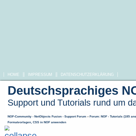
HOME
IMPRESSUM
DATENSCHUTZERKLÄRUNG
Deutschsprachiges N
Support und Tutorials rund um 
NOF-Community - NetObjects Fusion - Support Forum
»
Forum: NOF - Tutorials (185 an
Formatvorlagen, CSS in NOF anwenden