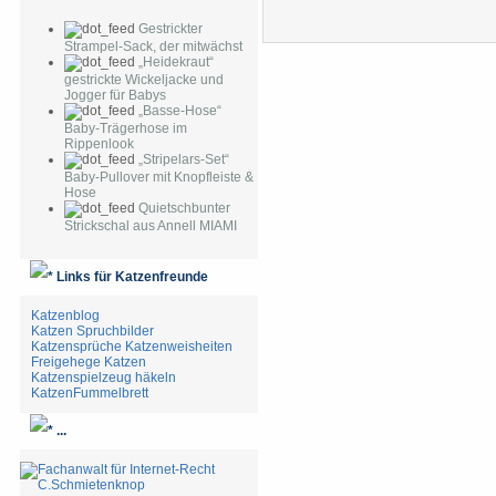
Gestrickter
Strampel-Sack, der mitwächst
„Heidekraut“
gestrickte Wickeljacke und
Jogger für Babys
„Basse-Hose“
Baby-Trägerhose im
Rippenlook
„Stripelars-Set“
Baby-Pullover mit Knopfleiste &
Hose
Quietschbunter
Strickschal aus Annell MIAMI
Links für Katzenfreunde
Katzenblog
Katzen Spruchbilder
Katzensprüche Katzenweisheiten
Freigehege Katzen
Katzenspielzeug häkeln
KatzenFummelbrett
...