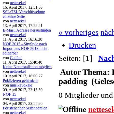
von
nettesekel
16. April 2017, 12:51:56
SSL/TSL Verschlüsselung
einzelne Seite
von
nettesekel
13. April 2017, 17:22:21
E-Masil Adresse herausfinden
« vorheriges
näch
von
nettesekel
11. April 2017, 16:16:20
Drucken
NOF 2015 - SityStyle nach
Import aus NOF 2013 nicht
editierbar
Seiten: [
1
]
Nach
von
Cadfael
11. April 2017, 15:40:40
Keine Neuinstallation möglich
Autor
Thema: D
von
nettesekel
10. April 2017, 16:00:27
padding (Geles
Publizieren geht nicht
von
musikavokale
09. April 2017, 23:15:50
0 Mitglieder und
NOF 15
von
nettesekel
04. April 2017, 23:55:26
nettese
Feststehender Seitenbereich
von
nettesekel