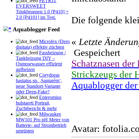
PETKIT
EVERSWEET
Trinkbrunnen 1.0 [P410] +
2.0 [P4101] im Test.
Die folgende klei
Aquablogger Feed
«
Letzte Änderun
Microfex (Dero
digitata) effektiv züchten
Gespeichert
Fassheizung /
Tankheizung DIY –
Schatznasen der
Osmosewasser effizient
aufheizen
Strickzeugs der 
Corydoras
hastatus sp. ‚Santarém‘,
Aquablogger der
neue Standort-Variante
oder Deep-Fake?
Enteromius
hulstaerti Portrait,
Zuchtbericht & mehr
Milwaukee
MW101 Pro pH Meter von
Batterie- auf Strombetrieb
Avatar: fotolia.
umrüsten