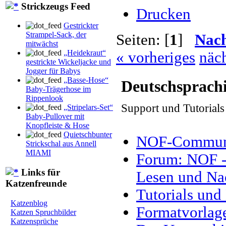
Strickzeugs Feed
Drucken
Gestrickter
Strampel-Sack, der
Seiten: [
1
]
Nac
mitwächst
„Heidekraut“
« vorheriges
näch
gestrickte Wickeljacke und
Jogger für Babys
„Basse-Hose“
Deutschsprach
Baby-Trägerhose im
Rippenlook
Support und Tutorial
„Stripelars-Set“
Baby-Pullover mit
Knopfleiste & Hose
Quietschbunter
NOF-Communit
Strickschal aus Annell
MIAMI
Forum: NOF - 
Links für
Lesen und Na
Katzenfreunde
Tutorials und
Katzenblog
Formatvorlag
Katzen Spruchbilder
Katzensprüche