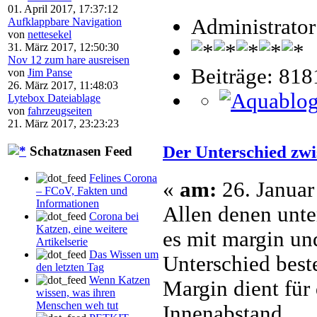
01. April 2017, 17:37:12
Administrator
Aufklappbare Navigation
von
nettesekel
31. März 2017, 12:50:30
Nov 12 zum hare ausreisen
Beiträge: 818
von
Jim Panse
26. März 2017, 11:48:03
Lytebox Dateiablage
von
fahrzeugseiten
21. März 2017, 23:23:23
Der Unterschied zw
Schatznasen Feed
Felines Corona
«
am:
26. Januar
– FCoV, Fakten und
Informationen
Allen denen unter
Corona bei
Katzen, eine weitere
es mit margin un
Artikelserie
Das Wissen um
Unterschied beste
den letzten Tag
Wenn Katzen
Margin dient für
wissen, was ihren
Menschen weh tut
Innenabstand.