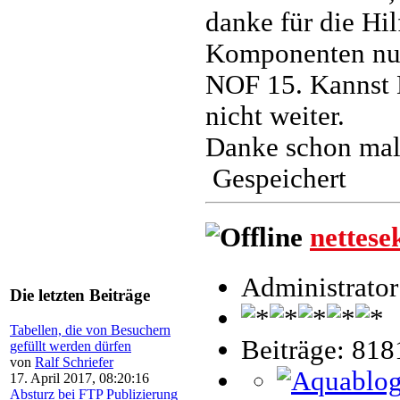
danke für die Hil
Komponenten nu
NOF 15. Kannst 
nicht weiter.
Danke schon mal
Gespeichert
nettese
Administrator
Die letzten Beiträge
Tabellen, die von Besuchern
Beiträge: 818
gefüllt werden dürfen
von
Ralf Schriefer
17. April 2017, 08:20:16
Absturz bei FTP Publizierung