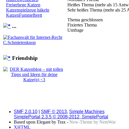
Heißes Thema (mehr als 15 Antw
Freigehege Katzen
Sehr heißes Thema (mehr als 25 
Katzenspielzeug häkeln
KatzenFummelbrett
Thema geschlossen
Fixiertes Thema
...
Umfrage
Friendship
SMF 2.0.10
|
SMF © 2013
,
Simple Machines
SimplePortal 2.3.5 © 2008-2012, SimplePortal
Based upon Elegant by Trax -
New-Theme by NemWar
XHTML