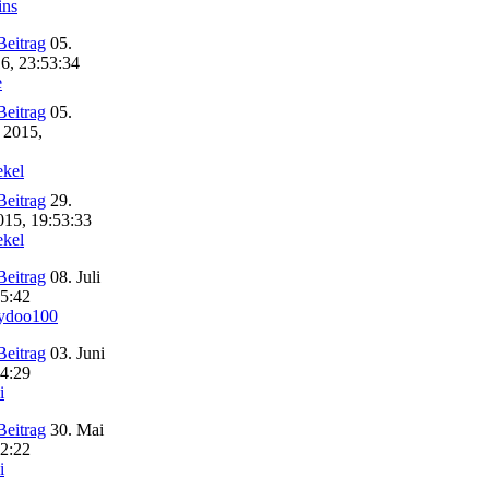
ins
05.
6, 23:53:34
e
05.
 2015,
ekel
29.
015, 19:53:33
ekel
08. Juli
35:42
ydoo100
03. Juni
04:29
i
30. Mai
42:22
i