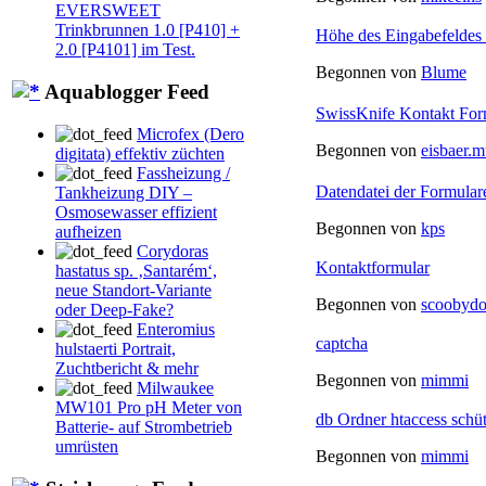
EVERSWEET
Trinkbrunnen 1.0 [P410] +
Höhe des Eingabefeldes 
2.0 [P4101] im Test.
Begonnen von
Blume
Aquablogger Feed
SwissKnife Kontakt Form
Microfex (Dero
Begonnen von
eisbaer.
digitata) effektiv züchten
Fassheizung /
Datendatei der Formular
Tankheizung DIY –
Osmosewasser effizient
Begonnen von
kps
aufheizen
Corydoras
Kontaktformular
hastatus sp. ‚Santarém‘,
neue Standort-Variante
Begonnen von
scoobyd
oder Deep-Fake?
Enteromius
captcha
hulstaerti Portrait,
Zuchtbericht & mehr
Begonnen von
mimmi
Milwaukee
MW101 Pro pH Meter von
db Ordner htaccess schü
Batterie- auf Strombetrieb
umrüsten
Begonnen von
mimmi