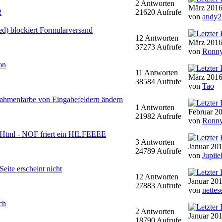
2 Antworten
März 2016
2
21620 Aufrufe
von
andy2
ed) blockiert Formularversand
12 Antworten
März 2016
37273 Aufrufe
von
Ronn
on
11 Antworten
März 2016
38584 Aufrufe
von
Tao
Rahmenfarbe von Eingabefeldern ändern
1 Antworten
Februar 20
21982 Aufrufe
von
Ronn
-Html - NOF friert ein HILFEEEE
3 Antworten
Januar 201
24789 Aufrufe
von
Jupiie
eite erscheint nicht
12 Antworten
Januar 201
27883 Aufrufe
von
nettes
ch
2 Antworten
Januar 201
18790 Aufrufe