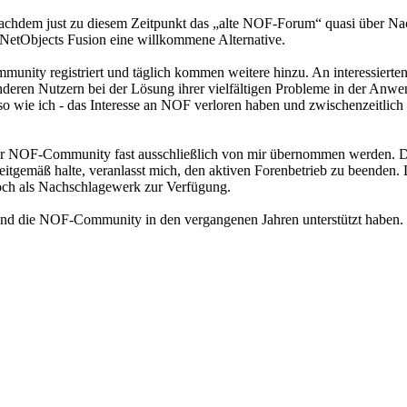
achdem just zu diesem Zeitpunkt das „alte NOF-Forum“ quasi über N
 NetObjects Fusion eine willkommene Alternative.
nity registriert und täglich kommen weitere hinzu. An interessierten
n, anderen Nutzern bei der Lösung ihrer vielfältigen Probleme in der An
nso wie ich - das Interesse an NOF verloren haben und zwischenzeitlich
b der NOF-Community fast ausschließlich von mir übernommen werden. D
zeitgemäß halte, veranlasst mich, den aktiven Forenbetrieb zu beenden. 
noch als Nachschlagewerk zur Verfügung.
ch und die NOF-Community in den vergangenen Jahren unterstützt haben.