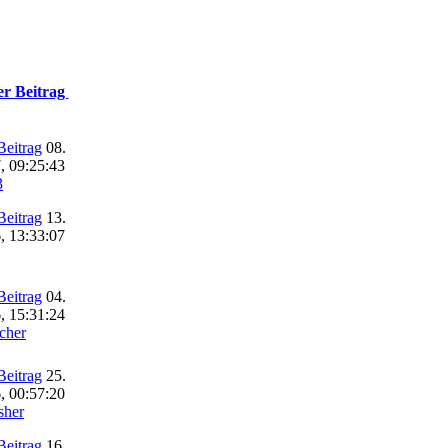
er Beitrag
08.
, 09:25:43
3
13.
, 13:33:07
04.
, 15:31:24
cher
25.
, 00:57:20
sher
16.