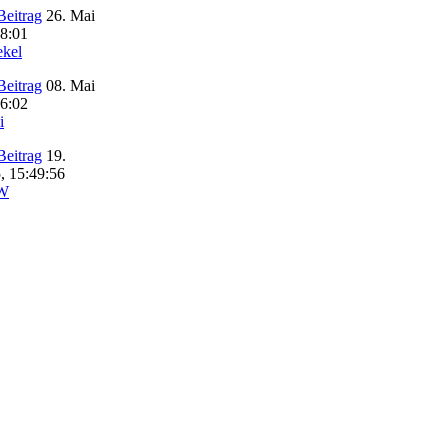
26. Mai
28:01
ekel
08. Mai
36:02
i
19.
, 15:49:56
aW