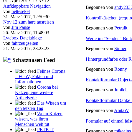
01. April 2017, 17:37:12
Aufklappbare Navigation
Begonnen von
andy233
von
nettesekel
31. März 2017, 12:50:30
Kontrollkästchen (requir
Nov 12 zum hare ausreisen
von
Jim Panse
Begonnen von
Petralit
26. März 2017, 11:48:03
Lytebox Dateiablage
Werte im "Senden" Butt
von
fahrzeugseiten
21. März 2017, 23:23:23
Begonnen von
Sinner
Hintergrundfarbe oder 
Schatznasen Feed
Begonnen von
Ronny
Felines Corona
– FCoV, Fakten und
Kontaktformular Object
Informationen
Corona bei
Begonnen von
Jupiieh
Katzen, eine weitere
Artikelserie
Kontaktformular Danke-S
Das Wissen um
den letzten Tag
Begonnen von
AnitaW
Wenn Katzen
wissen, was ihren
Formular auf einmal fals
Menschen weh tut
PETKIT
Begonnen von
mikeeins