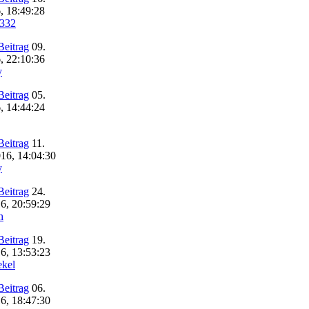
, 18:49:28
332
09.
, 22:10:36
y
05.
, 14:44:24
11.
16, 14:04:30
y
24.
6, 20:59:29
h
19.
6, 13:53:23
ekel
06.
6, 18:47:30