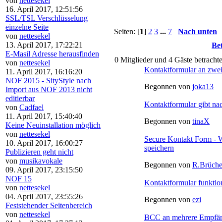
von
nettesekel
16. April 2017, 12:51:56
SSL/TSL Verschlüsselung
einzelne Seite
Seiten: [
1
]
2
3
...
7
Nach unten
von
nettesekel
13. April 2017, 17:22:21
Bet
E-Masil Adresse herausfinden
0 Mitglieder und 4 Gäste betracht
von
nettesekel
Kontaktformular an zwe
11. April 2017, 16:16:20
NOF 2015 - SityStyle nach
Begonnen von
joka13
Import aus NOF 2013 nicht
editierbar
Kontaktformular gibt n
von
Cadfael
11. April 2017, 15:40:40
Begonnen von
tinaX
Keine Neuinstallation möglich
von
nettesekel
Secure Kontakt Form - W
10. April 2017, 16:00:27
speichern
Publizieren geht nicht
von
musikavokale
Begonnen von
R.Brüche
09. April 2017, 23:15:50
NOF 15
Kontaktformular funktio
von
nettesekel
04. April 2017, 23:55:26
Begonnen von
ezi
Feststehender Seitenbereich
von
nettesekel
BCC an mehrere Empfä