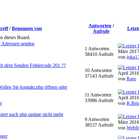
Antworten
/
reff
/
Begonnen von
Letzt
Aufrufe
en dieses Board.
i Adressen senden
1 Antworten
März 2017
58410 Aufrufe
von
joka1
ach dem Senden Fehlercode 201 ??
10 Antworten
April 2016
37143 Aufrufe
von
Raro
ollen Sie kontakt.php öffnen oder
11 Antworten
April 2016
33986 Aufrufe
r
von
R.Brü
niert nach php update nicht mehr
9 Antworten
März 2016
38537 Aufrufe
von
Webfi
nger