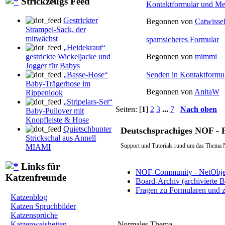
Strickzeugs Feed
Kontaktformular und M
Gestrickter
Begonnen von
Catwisse
Strampel-Sack, der
mitwächst
spamsicheres Formular
„Heidekraut“
gestrickte Wickeljacke und
Begonnen von
mimmi
Jogger für Babys
„Basse-Hose“
Senden in Kontaktformul
Baby-Trägerhose im
Begonnen von
AnitaW
Rippenlook
„Stripelars-Set“
Seiten: [
1
]
2
3
...
7
Nach oben
Baby-Pullover mit
Knopfleiste & Hose
Quietschbunter
Deutschsprachiges NOF -
Strickschal aus Annell
Support und Tutorials rund um das Thema 
MIAMI
Links für
NOF-Community - NetObjec
Katzenfreunde
Board-Archiv (archivierte 
Fragen zu Formularen und z
Katzenblog
Katzen Spruchbilder
Katzensprüche
Normales Thema
Katzenweisheiten