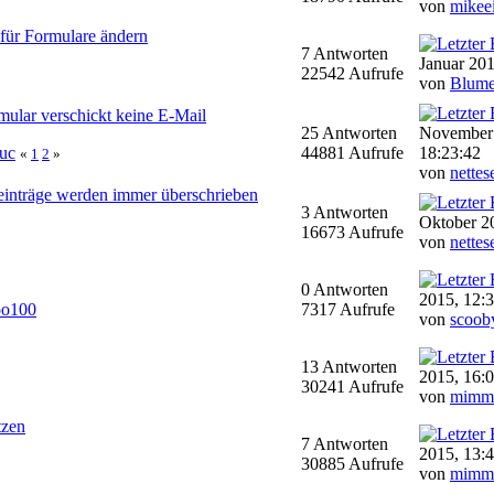
von
mikee
für Formulare ändern
7 Antworten
Januar 201
22542 Aufrufe
von
Blum
ular verschickt keine E-Mail
25 Antworten
November
muc
44881 Aufrufe
18:23:42
«
1
2
»
von
nettes
einträge werden immer überschrieben
3 Antworten
Oktober 2
16673 Aufrufe
von
nettes
0 Antworten
2015, 12:
oo100
7317 Aufrufe
von
scoob
13 Antworten
2015, 16:
30241 Aufrufe
von
mimm
tzen
7 Antworten
2015, 13:
30885 Aufrufe
von
mimm