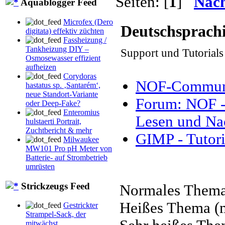
Seiten: [
1
]
Nac
Aquablogger Feed
Microfex (Dero
Deutschsprach
digitata) effektiv züchten
Fassheizung /
Tankheizung DIY –
Support und Tutorial
Osmosewasser effizient
aufheizen
Corydoras
NOF-Communit
hastatus sp. ‚Santarém‘,
neue Standort-Variante
Forum: NOF - 
oder Deep-Fake?
Enteromius
Lesen und Na
hulstaerti Portrait,
Zuchtbericht & mehr
GIMP - Tutori
Milwaukee
MW101 Pro pH Meter von
Batterie- auf Strombetrieb
umrüsten
Strickzeugs Feed
Normales Them
Heißes Thema (m
Gestrickter
Strampel-Sack, der
mitwächst