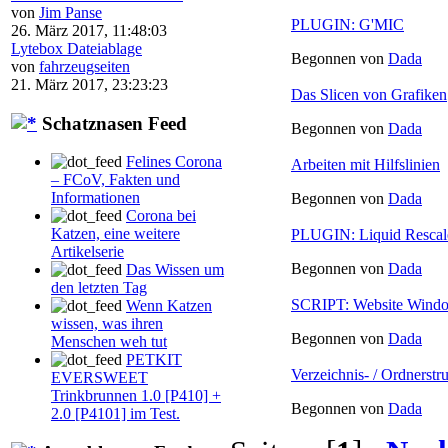
von
Jim Panse
PLUGIN: G'MIC
26. März 2017, 11:48:03
Lytebox Dateiablage
Begonnen von
Dada
von
fahrzeugseiten
21. März 2017, 23:23:23
Das Slicen von Grafiken
Schatznasen Feed
Begonnen von
Dada
Felines Corona
Arbeiten mit Hilfslinien
– FCoV, Fakten und
Informationen
Begonnen von
Dada
Corona bei
Katzen, eine weitere
PLUGIN: Liquid Rescal
Artikelserie
Begonnen von
Dada
Das Wissen um
den letzten Tag
SCRIPT: Website Wind
Wenn Katzen
wissen, was ihren
Begonnen von
Dada
Menschen weh tut
PETKIT
Verzeichnis- / Ordnerstr
EVERSWEET
Trinkbrunnen 1.0 [P410] +
Begonnen von
Dada
2.0 [P4101] im Test.