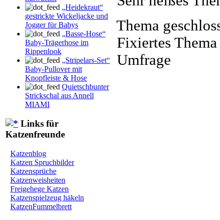
Sehr heißes The
„Heidekraut“
gestrickte Wickeljacke und
Thema geschlos
Jogger für Babys
„Basse-Hose“
Fixiertes Thema
Baby-Trägerhose im
Rippenlook
Umfrage
„Stripelars-Set“
Baby-Pullover mit
Knopfleiste & Hose
Quietschbunter
Strickschal aus Annell
MIAMI
Links für
Katzenfreunde
Katzenblog
Katzen Spruchbilder
Katzensprüche
Katzenweisheiten
Freigehege Katzen
Katzenspielzeug häkeln
KatzenFummelbrett