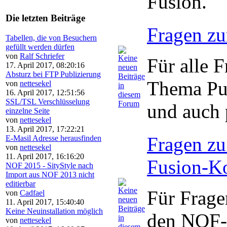
Fusion.
Die letzten Beiträge
Fragen zu
Tabellen, die von Besuchern
gefüllt werden dürfen
von
Ralf Schriefer
Für alle 
17. April 2017, 08:20:16
Absturz bei FTP Publizierung
Thema Pub
von
nettesekel
16. April 2017, 12:51:56
SSL/TSL Verschlüsselung
und auch
einzelne Seite
von
nettesekel
13. April 2017, 17:22:21
Fragen zu
E-Masil Adresse herausfinden
von
nettesekel
11. April 2017, 16:16:20
Fusion-K
NOF 2015 - SityStyle nach
Import aus NOF 2013 nicht
editierbar
Für Frage
von
Cadfael
11. April 2017, 15:40:40
Keine Neuinstallation möglich
den NOF-
von
nettesekel