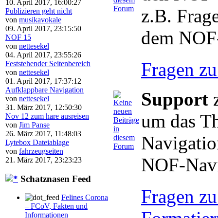
10. April 2017, 16:00:27
z.B. Frag
Publizieren geht nicht
von
musikavokale
09. April 2017, 23:15:50
dem NOF-
NOF 15
von
nettesekel
04. April 2017, 23:55:26
Fragen zu
Feststehender Seitenbereich
von
nettesekel
01. April 2017, 17:37:12
Aufklappbare Navigation
Support
z
von
nettesekel
31. März 2017, 12:50:30
um das T
Nov 12 zum hare ausreisen
von
Jim Panse
26. März 2017, 11:48:03
Navigatio
Lytebox Dateiablage
von
fahrzeugseiten
NOF-Navi
21. März 2017, 23:23:23
Schatznasen Feed
Fragen zu
Felines Corona
– FCoV, Fakten und
Informationen