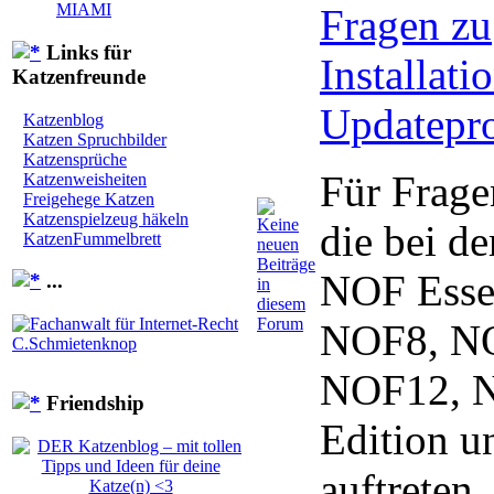
MIAMI
Fragen zu
Links für
Installat
Katzenfreunde
Updatepr
Katzenblog
Katzen Spruchbilder
Katzensprüche
Für Frage
Katzenweisheiten
Freigehege Katzen
Katzenspielzeug häkeln
die bei de
KatzenFummelbrett
NOF Essen
...
NOF8, N
NOF12, 
Friendship
Edition u
auftreten.