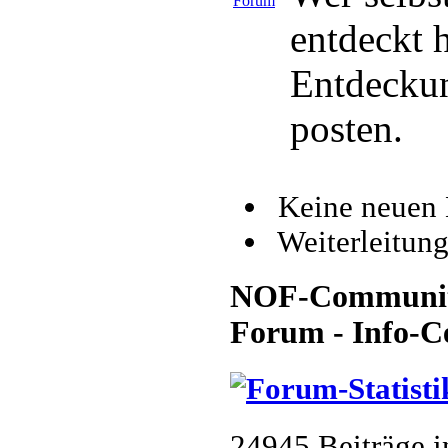
entdeckt h
Entdeckun
posten.
Keine neuen 
Weiterleitun
NOF-Community 
Forum - Info-C
24945 Beiträge 