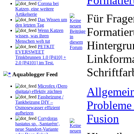
Formatie
Corona bei
Katzen, eine weitere
Artikelserie
Für Frage
Das Wissen um
den letzten Tag
Formatie
Wenn Katzen
wissen, was ihren
Menschen weh tut
Hintergru
PETKIT
EVERSWEET
Linkforma
Trinkbrunnen 1.0 [P410] +
2.0 [P4101] im Test.
Schriftfar
Aquablogger Feed
Microfex (Dero
Allgemei
digitata) effektiv züchten
Fassheizung /
Probleme 
Tankheizung DIY –
Osmosewasser effizient
aufheizen
Fusion
Corydoras
hastatus sp. ‚Santarém‘,
neue Standort-Variante