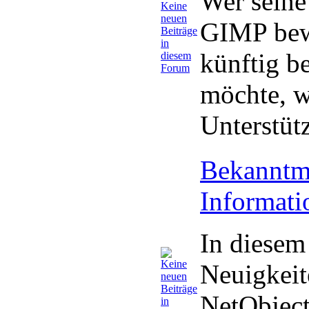
Wer seine
GIMP bewe
künftig b
möchte, w
Unterstüt
Bekanntm
Informat
In diesem
Neuigkei
NetObject