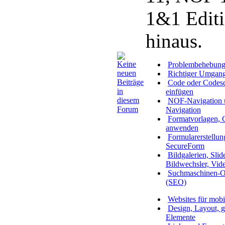
1&1 Editi
hinaus.
Problembehebun
Richtiger Umgan
Code oder Codesc
einfügen
NOF-Navigation 
Navigation
Formatvorlagen,
anwenden
Formularerstellun
SecureForm
Bildgalerien, Slide
Bildwechsler, Vid
Suchmaschinen-O
(SEO)
Websites für mobi
Design, Layout, ge
Elemente