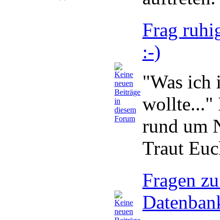
Frag ruhi
:-)
"Was ich 
wollte..."
rund um N
Traut Euc
Fragen z
Datenban