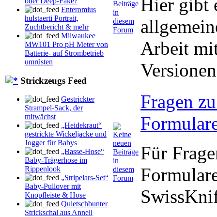
Hier gibt
oder Deep-Fake?
Enteromius
hulstaerti Portrait,
allgemein
Zuchtbericht & mehr
Milwaukee
Arbeit mi
MW101 Pro pH Meter von
Batterie- auf Strombetrieb
umrüsten
Versionen
Strickzeugs Feed
Fragen zu
Gestrickter
Strampel-Sack, der
mitwächst
Formulare
„Heidekraut“
gestrickte Wickeljacke und
Jogger für Babys
Für Frage
„Basse-Hose“
Baby-Trägerhose im
Formulare
Rippenlook
„Stripelars-Set“
Baby-Pullover mit
SwissKni
Knopfleiste & Hose
Quietschbunter
Strickschal aus Annell