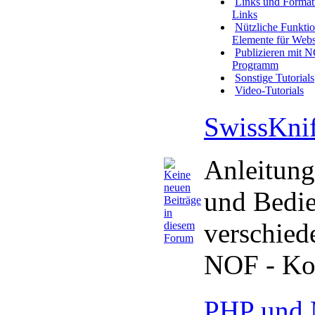
Links und Format
Links
Nützliche Funkti
Elemente für Webs
Publizieren mit 
Programm
Sonstige Tutorials
Video-Tutorials
SwissKnif
Anleitunge
und Bedi
verschied
NOF - Ko
PHP und 