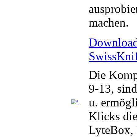
ausprobie
machen.
Download 
SwissKni
Die Kompo
9-13, sind
u. ermögl
Klicks di
LyteBox, 