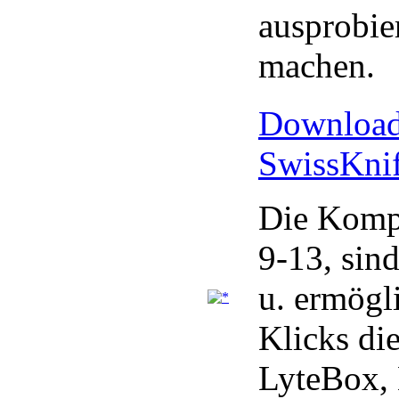
ausprobie
machen.
Download 
SwissKni
Die Kompo
9-13, sind
u. ermögl
Klicks di
LyteBox, 