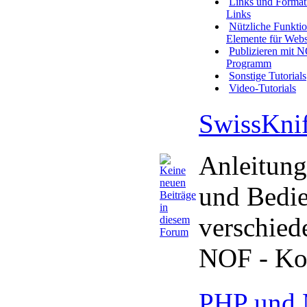
Links und Format
Links
Nützliche Funkti
Elemente für Webs
Publizieren mit 
Programm
Sonstige Tutorials
Video-Tutorials
SwissKnif
Anleitunge
und Bedi
verschied
NOF - Ko
PHP und 