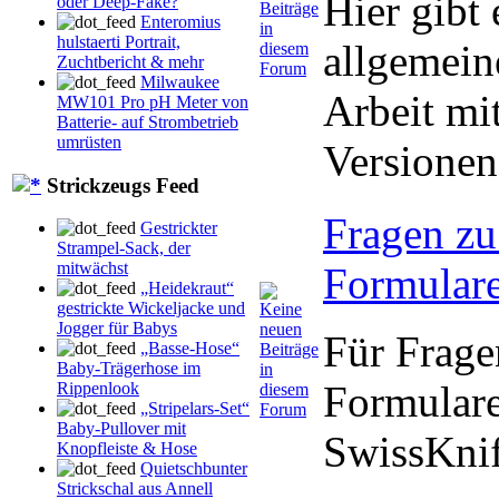
Hier gibt
oder Deep-Fake?
Enteromius
hulstaerti Portrait,
allgemein
Zuchtbericht & mehr
Milwaukee
Arbeit mi
MW101 Pro pH Meter von
Batterie- auf Strombetrieb
umrüsten
Versionen
Strickzeugs Feed
Fragen zu
Gestrickter
Strampel-Sack, der
mitwächst
Formulare
„Heidekraut“
gestrickte Wickeljacke und
Jogger für Babys
Für Frage
„Basse-Hose“
Baby-Trägerhose im
Formulare
Rippenlook
„Stripelars-Set“
Baby-Pullover mit
SwissKni
Knopfleiste & Hose
Quietschbunter
Strickschal aus Annell