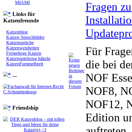
MIAMI
Fragen zu
Links für
Installat
Katzenfreunde
Updatepr
Katzenblog
Katzen Spruchbilder
Katzensprüche
Für Frage
Katzenweisheiten
Freigehege Katzen
Katzenspielzeug häkeln
die bei de
KatzenFummelbrett
NOF Essen
...
NOF8, N
NOF12, 
Friendship
Edition u
auftreten.