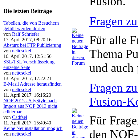
Fusion.
Die letzten Beiträge
Fragen zu
Tabellen, die von Besuchern
gefüllt werden dürfen
von
Ralf Schriefer
Für alle 
17. April 2017, 08:20:16
Absturz bei FTP Publizierung
Thema Pub
von
nettesekel
16. April 2017, 12:51:56
SSL/TSL Verschlüsselung
und auch
einzelne Seite
von
nettesekel
13. April 2017, 17:22:21
Fragen zu
E-Masil Adresse herausfinden
von
nettesekel
11. April 2017, 16:16:20
Fusion-K
NOF 2015 - SityStyle nach
Import aus NOF 2013 nicht
editierbar
Für Frage
von
Cadfael
11. April 2017, 15:40:40
Keine Neuinstallation möglich
den NOF-
von
nettesekel