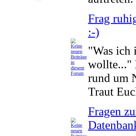
Frag ruhi
:-)
"Was ich 
wollte..."
rund um N
Traut Euc
Fragen z
Datenban