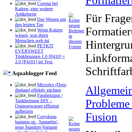
Formatie
Corona bei
Katzen, eine weitere
Artikelserie
Für Frage
Das Wissen um
den letzten Tag
Formatie
Wenn Katzen
wissen, was ihren
Menschen weh tut
Hintergru
PETKIT
EVERSWEET
Linkforma
Trinkbrunnen 1.0 [P410] +
2.0 [P4101] im Test.
Schriftfar
Aquablogger Feed
Microfex (Dero
Allgemei
digitata) effektiv züchten
Fassheizung /
Probleme 
Tankheizung DIY –
Osmosewasser effizient
aufheizen
Fusion
Corydoras
hastatus sp. ‚Santarém‘,
neue Standort-Variante