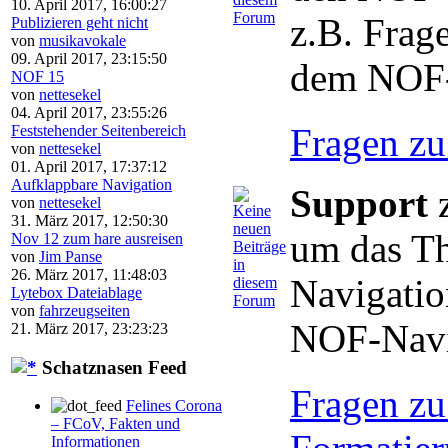
10. April 2017, 16:00:27
z.B. Frag
Publizieren geht nicht
von
musikavokale
09. April 2017, 23:15:50
dem NOF-
NOF 15
von
nettesekel
04. April 2017, 23:55:26
Fragen zu
Feststehender Seitenbereich
von
nettesekel
01. April 2017, 17:37:12
Aufklappbare Navigation
Support
z
von
nettesekel
31. März 2017, 12:50:30
um das T
Nov 12 zum hare ausreisen
von
Jim Panse
26. März 2017, 11:48:03
Navigatio
Lytebox Dateiablage
von
fahrzeugseiten
NOF-Navi
21. März 2017, 23:23:23
Schatznasen Feed
Fragen zu
Felines Corona
– FCoV, Fakten und
Informationen