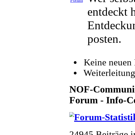
entdeckt h
Entdeckun
posten.
Keine neuen 
Weiterleitun
NOF-Community 
Forum - Info-C
24945 Beiträge 