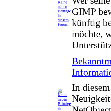
Wer seine
GIMP bewe
künftig b
möchte, w
Unterstüt
Bekanntm
Informat
In diesem
Neuigkei
NetObject