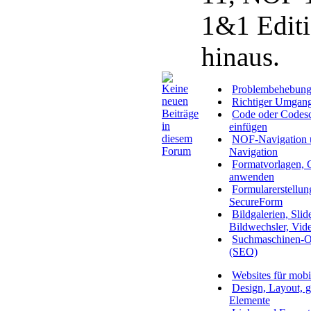
1&1 Editi
hinaus.
Problembehebun
Richtiger Umgan
Code oder Codesc
einfügen
NOF-Navigation 
Navigation
Formatvorlagen,
anwenden
Formularerstellun
SecureForm
Bildgalerien, Slide
Bildwechsler, Vid
Suchmaschinen-O
(SEO)
Websites für mobi
Design, Layout, ge
Elemente