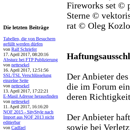
Fireworks set © p
Sterne © vektoris
rat © Oleg Kozl
Die letzten Beiträge
Tabellen, die von Besuchern
gefüllt werden dürfen
von
Ralf Schriefer
Haftungsausschl
17. April 2017, 08:20:16
Absturz bei FTP Publizierung
von
nettesekel
16. April 2017, 12:51:56
Der Anbieter des
SSL/TSL Verschlüsselung
einzelne Seite
die im Forum eing
von
nettesekel
13. April 2017, 17:22:21
deren Richtigkeit
E-Masil Adresse herausfinden
von
nettesekel
11. April 2017, 16:16:20
NOF 2015 - SityStyle nach
Der Anbieter haft
Import aus NOF 2013 nicht
editierbar
sowie bei Verletz
von
Cadfael