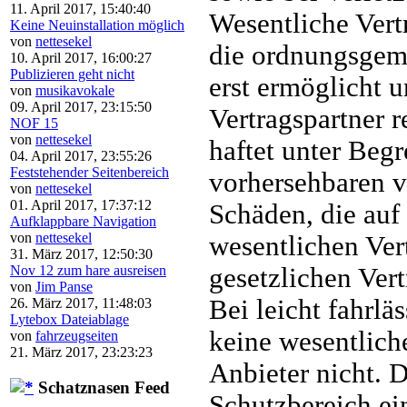
11. April 2017, 15:40:40
Wesentliche Vertr
Keine Neuinstallation möglich
von
nettesekel
die ordnungsgem
10. April 2017, 16:00:27
Publizieren geht nicht
erst ermöglicht 
von
musikavokale
09. April 2017, 23:15:50
Vertragspartner 
NOF 15
von
nettesekel
haftet unter Begr
04. April 2017, 23:55:26
Feststehender Seitenbereich
vorhersehbaren v
von
nettesekel
01. April 2017, 17:37:12
Schäden, die auf 
Aufklappbare Navigation
von
nettesekel
wesentlichen Vert
31. März 2017, 12:50:30
Nov 12 zum hare ausreisen
gesetzlichen Vert
von
Jim Panse
Bei leicht fahrlä
26. März 2017, 11:48:03
Lytebox Dateiablage
keine wesentliche
von
fahrzeugseiten
21. März 2017, 23:23:23
Anbieter nicht. 
Schatznasen Feed
Schutzbereich ei