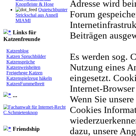
Adresse wird bei
Knopfleiste & Hose
Quietschbunter
Forum gespeicher
Strickschal aus Annell
MIAMI
Internetinfrastru
Links für
Beiträgen ausgew
Katzenfreunde
Katzenblog
Es werden sog. 
Katzen Spruchbilder
Katzensprüche
Nutzung eines A
Katzenweisheiten
Freigehege Katzen
eingesetzt. Cooki
Katzenspielzeug häkeln
KatzenFummelbrett
Internet-Browser
...
Wenn Sie unsere 
Cookies Informat
wiederzuerkennen
Friendship
dazu, unsere Ang