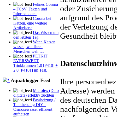
Felines Corona
oder Zusicherung
– FCoV, Fakten und
Informationen
aufgrund des Pro
Corona bei
Katzen, eine weitere
der Verletzung d
Artikelserie
Das Wissen um
Gesundheit bleib
den letzten Tag
Wenn Katzen
wissen, was ihren
Menschen weh tut
PETKIT
EVERSWEET
Datenschutzhin
Trinkbrunnen 1.0 [P410] +
2.0 [P4101] im Test.
Ihre personenbe
Aquablogger Feed
Adresse) werden
Microfex (Dero
digitata) effektiv züchten
des deutschen Da
Fassheizung /
Tankheizung DIY –
nachfolgenden Vo
Osmosewasser effizient
aufheizen