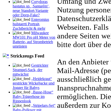
Umfang und Zwec
Corydoras
hastatus sp. ‚Santarém‘,
Nutzung persone
neue Standort-Variante
oder Deep-Fake?
Datenschutzerklä
Enteromius
hulstaerti Portrait,
Webseiten. Falls 
Zuchtbericht & mehr
Milwaukee
andere Seiten wei
MW101 Pro pH Meter von
Batterie- auf Strombetrieb
bitte dort über 
umrüsten
Strickzeugs Feed
An den Anbieter
Gestrickter
Mail-Adresse (p
Strampel-Sack, der
mitwächst
ausschließlich g
„Heidekraut“
gestrickte Wickeljacke und
Inanspruchnahme
Jogger für Babys
„Basse-Hose“
ermöglichen. Di
Baby-Trägerhose im
Rippenlook
außerdem zur Ko
„Stripelars-Set“
Baby-Pullover mit