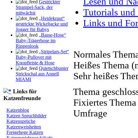
Lesen und Na
Gestrickter
Strampel-Sack, der
Tutorials und
mitwächst
„Heidekraut“
Links und Fo
gestrickte Wickeljacke und
Jogger für Babys
„Basse-Hose“
Baby-Trägerhose im
Rippenlook
„Stripelars-Set“
Normales Them
Baby-Pullover mit
Heißes Thema (m
Knopfleiste & Hose
Quietschbunter
Sehr heißes The
Strickschal aus Annell
MIAMI
Thema geschlos
Links für
Katzenfreunde
Fixiertes Thema
Katzenblog
Umfrage
Katzen Spruchbilder
Katzensprüche
Katzenweisheiten
Freigehege Katzen
Katzenspielzeug häkeln