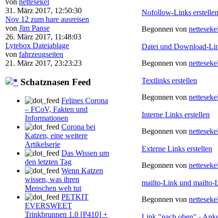
von
nettesekel
31. März 2017, 12:50:30
Nofollow-Links erstelle
Nov 12 zum hare ausreisen
von
Jim Panse
Begonnen von
netteseke
26. März 2017, 11:48:03
Lytebox Dateiablage
Datei und Download-Link
von
fahrzeugseiten
21. März 2017, 23:23:23
Begonnen von
netteseke
Textlinks erstellen
Schatznasen Feed
Begonnen von
netteseke
Felines Corona
– FCoV, Fakten und
Interne Links erstellen
Informationen
Corona bei
Begonnen von
netteseke
Katzen, eine weitere
Artikelserie
Externe Links erstellen
Das Wissen um
den letzten Tag
Begonnen von
netteseke
Wenn Katzen
wissen, was ihren
mailto-Link und mailto-L
Menschen weh tut
PETKIT
Begonnen von
netteseke
EVERSWEET
Trinkbrunnen 1.0 [P410] +
Link "nach oben" - Anke