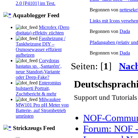
2.0 [P4101] im Test.
Begonnen von
netteseke
Aquablogger Feed
Links mit Icons versehe
Microfex (Dero
Begonnen von
Dada
digitata) effektiv züchten
Fassheizung /
Pfadangaben (relativ und
Tankheizung DIY –
Osmosewasser effizient
Begonnen von
Dada
aufheizen
Corydoras
Seiten: [
1
]
Nac
hastatus sp. ‚Santarém‘,
neue Standort-Variante
oder Deep-Fake?
Deutschsprach
Enteromius
hulstaerti Portrait,
Zuchtbericht & mehr
Support und Tutorial
Milwaukee
MW101 Pro pH Meter von
Batterie- auf Strombetrieb
NOF-Communit
umrüsten
Forum: NOF - 
Strickzeugs Feed