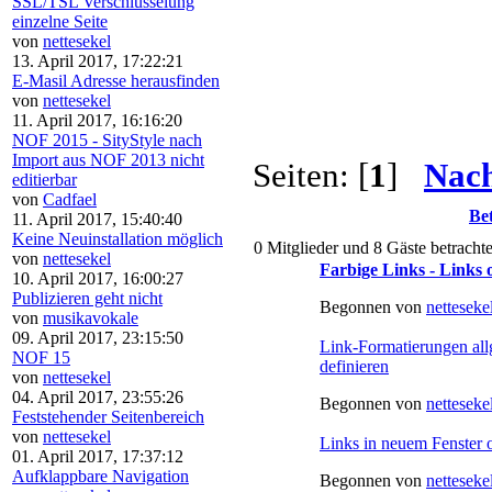
SSL/TSL Verschlüsselung
einzelne Seite
von
nettesekel
13. April 2017, 17:22:21
E-Masil Adresse herausfinden
von
nettesekel
11. April 2017, 16:16:20
NOF 2015 - SityStyle nach
Import aus NOF 2013 nicht
Seiten: [
1
]
Nach
editierbar
von
Cadfael
Bet
11. April 2017, 15:40:40
Keine Neuinstallation möglich
0 Mitglieder und 8 Gäste betracht
von
nettesekel
Farbige Links - Links 
10. April 2017, 16:00:27
Publizieren geht nicht
Begonnen von
netteseke
von
musikavokale
09. April 2017, 23:15:50
Link-Formatierungen all
NOF 15
definieren
von
nettesekel
04. April 2017, 23:55:26
Begonnen von
netteseke
Feststehender Seitenbereich
von
nettesekel
Links in neuem Fenster 
01. April 2017, 17:37:12
Aufklappbare Navigation
Begonnen von
netteseke