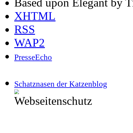
Based upon Elegant by T
XHTML
RSS
WAP2
PresseEcho
Schatznasen der Katzenblog