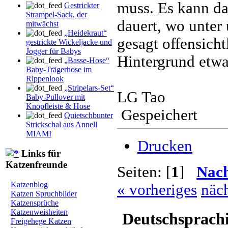
muss. Es kann dan
Gestrickter
Strampel-Sack, der
dauert, wo unter 
mitwächst
„Heidekraut“
gesagt offensicht
gestrickte Wickeljacke und
Jogger für Babys
Hintergrund etwa
„Basse-Hose“
Baby-Trägerhose im
Rippenlook
„Stripelars-Set“
LG Tao
Baby-Pullover mit
Knopfleiste & Hose
Gespeichert
Quietschbunter
Strickschal aus Annell
MIAMI
Drucken
Links für
Katzenfreunde
Seiten: [
1
]
Nac
Katzenblog
« vorheriges
näch
Katzen Spruchbilder
Katzensprüche
Katzenweisheiten
Deutschsprach
Freigehege Katzen