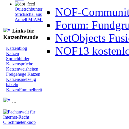
NOF-Community 
Quietschbunter
Strickschal aus
Annell MIAMI
Forum: Fundgrub
Links für
NetObjects Fus
Katzenfreunde
NOF13 kostenlo
Katzenblog
Katzen
Spruchbilder
Katzensprüche
Katzenweisheiten
Freigehege Katzen
Katzenspielzeug
häkeln
KatzenFummelbrett
...