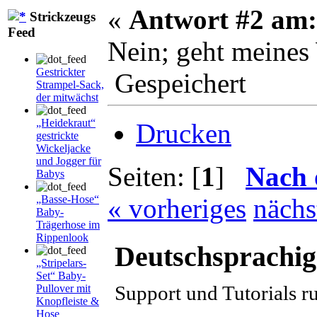
«
Antwort #2 am:
Strickzeugs
Feed
Nein; geht meines 
Gestrickter
Gespeichert
Strampel-Sack,
der mitwächst
„Heidekraut“
Drucken
gestrickte
Wickeljacke
und Jogger für
Seiten: [
1
]
Nach 
Babys
« vorheriges
nächs
„Basse-Hose“
Baby-
Trägerhose im
Rippenlook
Deutschsprachi
„Stripelars-
Set“ Baby-
Support und Tutorials 
Pullover mit
Knopfleiste &
Hose