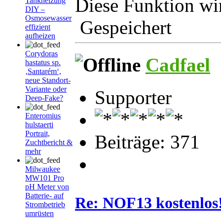
Diese Funktion wir
Tankheizung
DIY –
Osmosewasser
Gespeichert
effizient
aufheizen
Corydoras
Cadfael
hastatus sp.
‚Santarém‘,
neue Standort-
Variante oder
Supporter
Deep-Fake?
Enteromius
hulstaerti
Portrait,
Beiträge: 371
Zuchtbericht &
mehr
Milwaukee
MW101 Pro
pH Meter von
Batterie- auf
Re: NOF13 kostenlos
Strombetrieb
umrüsten