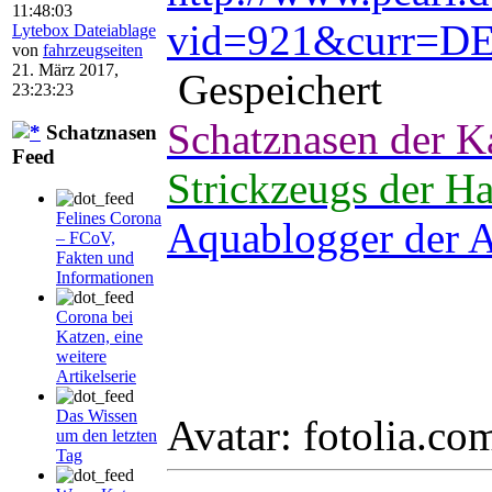
11:48:03
vid=921&curr=
Lytebox Dateiablage
von
fahrzeugseiten
21. März 2017,
Gespeichert
23:23:23
Schatznasen der K
Schatznasen
Feed
Strickzeugs der H
Felines Corona
Aquablogger der A
– FCoV,
Fakten und
Informationen
Corona bei
Katzen, eine
weitere
Artikelserie
Das Wissen
Avatar: fotolia.c
um den letzten
Tag