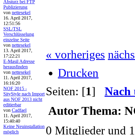
Absturz bei FTP
Publizierung
von
nettesekel
16. April 2017,
12:51:56
SSL/TSL
Verschlüsselung
einzelne Seite
von
nettesekel
13. April 2017,
« vorheriges
nächs
17:22:21
E-Masil Adresse
herausfinden
Drucken
von
nettesekel
11. April 2017,
16:16:20
Seiten: [
1
]
Nach 
NOF 2015 -
SityStyle nach Import
aus NOF 2013 nicht
editierbar
Autor
Thema: NO
von
Cadfael
11. April 2017,
15:40:40
Keine Neuinstallation
0 Mitglieder und 1
möglich