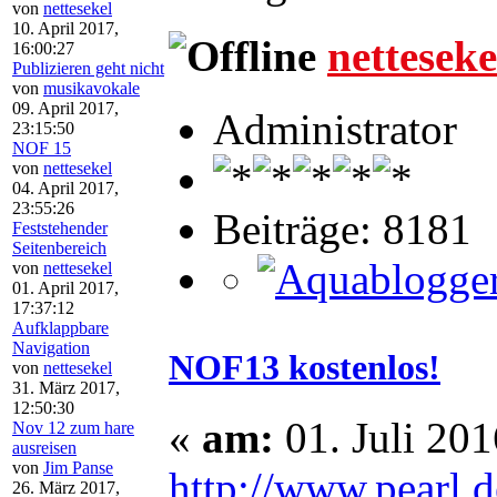
von
nettesekel
10. April 2017,
netteseke
16:00:27
Publizieren geht nicht
von
musikavokale
09. April 2017,
Administrator
23:15:50
NOF 15
von
nettesekel
04. April 2017,
23:55:26
Beiträge: 8181
Feststehender
Seitenbereich
von
nettesekel
01. April 2017,
17:37:12
Aufklappbare
Navigation
NOF13 kostenlos!
von
nettesekel
31. März 2017,
12:50:30
«
am:
01. Juli 201
Nov 12 zum hare
ausreisen
von
Jim Panse
http://www.pear
26. März 2017,