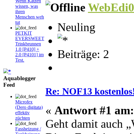
Wenn Katzen
WebEdi0
wissen, was
ihren
Menschen weh
tut
Neuling
PETKIT
EVERSWEET
Trinkbrunnen
1.0 [P410] +
Beiträge: 2
2.0 [P4101] im
Test.
Aquablogger
Feed
Re: NOF13 kostenlos
Microfex
«
Antwort #1 am:
(Dero digitata)
effektiv
züchten
Geht damit auch „
Fassheizung /