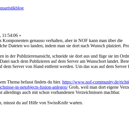
 11:54:06 »
fans Komponenten genauso verhalten, aber in
NOF
kann man über die
elche Dateien wo landen, indem man sie dort nach Wunsch platziert. Pro
en in der Publizierenansicht, schneide sie dort aus und füge sie im Ord
e Datei nach dem Publizieren auf dem Server am Wunschort landet. Ber
 auf dem Server von Hand entfernt werden. Um das was auf dem Server 
esem Thema befasst findets du hier.
https://www.nof-community.de/richt
ichnisse-in-netobjects-fusion-anlegen/
Grob, weil man dort eigene Verz
ist allerdings auch mit schon vorhandenen Verzeichnissen machbar.
en, miusst du auf Hilfe von SwissKnife warten.