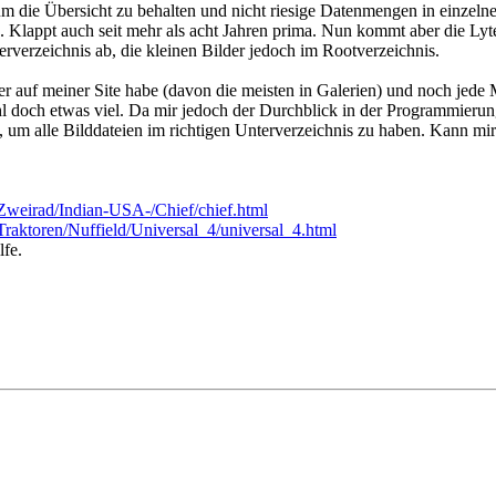
 um die Übersicht zu behalten und nicht riesige Datenmengen in einzeln
n. Klappt auch seit mehr als acht Jahren prima. Nun kommt aber die Lyt
erverzeichnis ab, die kleinen Bilder jedoch im Rootverzeichnis.
er auf meiner Site habe (davon die meisten in Galerien) und noch jede
 doch etwas viel. Da mir jedoch der Durchblick in der Programmierung
, um alle Bilddateien im richtigen Unterverzeichnis zu haben. Kann mi
Zweirad/Indian-USA-/Chief/chief.html
raktoren/Nuffield/Universal_4/universal_4.html
lfe.