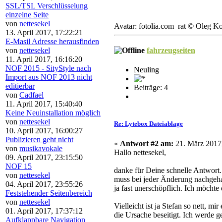
SSL/TSL Verschlüsselung
einzelne Seite
von
nettesekel
Avatar: fotolia.com rat © Oleg K
13. April 2017, 17:22:21
E-Masil Adresse herausfinden
von
nettesekel
fahrzeugseiten
11. April 2017, 16:16:20
NOF 2015 - SityStyle nach
Neuling
Import aus NOF 2013 nicht
editierbar
Beiträge: 4
von
Cadfael
11. April 2017, 15:40:40
Keine Neuinstallation möglich
von
nettesekel
Re: Lytebox Dateiablage
10. April 2017, 16:00:27
Publizieren geht nicht
«
Antwort #2 am:
21. März 2017,
von
musikavokale
Hallo nettesekel,
09. April 2017, 23:15:50
NOF 15
danke für Deine schnelle Antwort.
von
nettesekel
muss bei jeder Änderung nachgehal
04. April 2017, 23:55:26
ja fast unerschöpflich. Ich möcht
Feststehender Seitenbereich
von
nettesekel
Vielleicht ist ja Stefan so nett, 
01. April 2017, 17:37:12
die Ursache beseitigt. Ich werde g
Aufklappbare Navigation