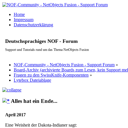
Home
Impressum
Datenschutzerklärung
Deutschsprachiges NOF - Forum
Support und Tutorials rund um das Thema NetObjects Fusion
NOF-Community - NetObjects Fusion - Support Forum
»
Board-Archiv (archivierte Boards zum Lesen, kein Support me
Fragen zu den SwissKnife-Komponenten
»
Lytebox Dateiablage
Alles hat ein Ende...
April 2017
Eine Weisheit der Dakota-Indianer sagt: