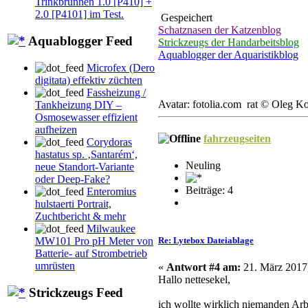
Trinkbrunnen 1.0 [P410] +
2.0 [P4101] im Test.
Gespeichert
Schatznasen der Katzenblog
Aquablogger Feed
Strickzeugs der Handarbeitsblog
Aquablogger der Aquaristikblog
Microfex (Dero
digitata) effektiv züchten
Fassheizung /
Avatar: fotolia.com rat © Oleg K
Tankheizung DIY –
Osmosewasser effizient
aufheizen
fahrzeugseiten
Corydoras
hastatus sp. ‚Santarém‘,
Neuling
neue Standort-Variante
oder Deep-Fake?
Beiträge: 4
Enteromius
hulstaerti Portrait,
Zuchtbericht & mehr
Milwaukee
MW101 Pro pH Meter von
Re: Lytebox Dateiablage
Batterie- auf Strombetrieb
umrüsten
«
Antwort #4 am:
21. März 2017,
Hallo nettesekel,
Strickzeugs Feed
ich wollte wirklich niemanden Arbe