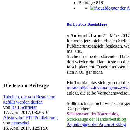
Beiträge: 8181
Re: Lytebox Dateiablage
«
Antwort #1 am:
21. März 2017,
Ich weiß jetzt nicht, ob sich Ste
Publizierungsansicht festlegen, w
mal aus.
Suche dir eine der störenden Datei
dort wieder ein. Dann teste ob di
falsch platzierte Dateien müssen
sich NOF gar nicht.
Ein Tutorial, das sich grob mit di
Die letzten Beiträge
mit-netobjects-fusion/eigene-verze
anlegt, die selbe Vorgehensweise 
Tabellen, die von Besuchern
gefüllt werden dürfen
Sollte dich das nicht weiter bring
von
Ralf Schriefer
Gespeichert
17. April 2017, 08:20:16
Schatznasen der Katzenblog
Absturz bei FTP Publizierung
Strickzeugs der Handarbeitsblog
von
nettesekel
Aquablogger der Aquaristikblog
16. April 2017, 12:51:56