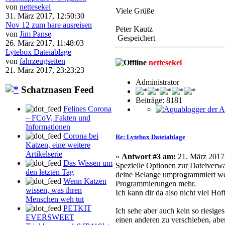
von
nettesekel
Viele Grüße
31. März 2017, 12:50:30
Nov 12 zum hare ausreisen
Peter Kautz
von
Jim Panse
Gespeichert
26. März 2017, 11:48:03
Lytebox Dateiablage
von
fahrzeugseiten
nettesekel
21. März 2017, 23:23:23
Administrator
Schatznasen Feed
Beiträge: 8181
Felines Corona
– FCoV, Fakten und
Informationen
Corona bei
Re: Lytebox Dateiablage
Katzen, eine weitere
Artikelserie
«
Antwort #3 am:
21. März 2017,
Das Wissen um
Spezielle Optionen zur Dateiverwa
den letzten Tag
deine Belange umprogrammiert werd
Wenn Katzen
Programmierungen mehr.
wissen, was ihren
Ich kann dir da also nicht viel H
Menschen weh tut
PETKIT
Ich sehe aber auch kein so riesige
EVERSWEET
einen anderen zu verschieben, abe