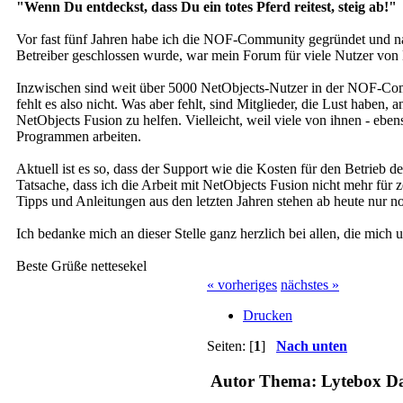
"Wenn Du entdeckst, dass Du ein totes Pferd reitest, steig ab!"
Vor fast fünf Jahren habe ich die NOF-Community gegründet und n
Betreiber geschlossen wurde, war mein Forum für viele Nutzer von
Inzwischen sind weit über 5000 NetObjects-Nutzer in der NOF-Commu
fehlt es also nicht. Was aber fehlt, sind Mitglieder, die Lust habe
NetObjects Fusion zu helfen. Vielleicht, weil viele von ihnen - ebe
Programmen arbeiten.
Aktuell ist es so, dass der Support wie die Kosten für den Betrie
Tatsache, dass ich die Arbeit mit NetObjects Fusion nicht mehr für 
Tipps und Anleitungen aus den letzten Jahren stehen ab heute nur 
Ich bedanke mich an dieser Stelle ganz herzlich bei allen, die mi
Beste Grüße nettesekel
« vorheriges
nächstes »
Drucken
Seiten: [
1
]
Nach unten
Autor
Thema: Lytebox Dat