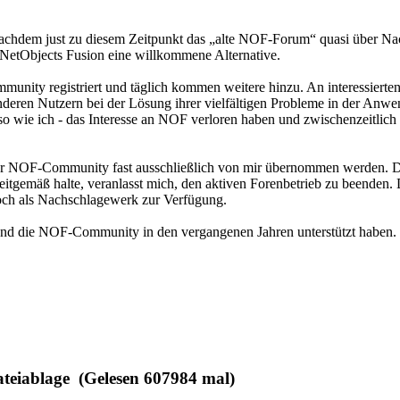
achdem just zu diesem Zeitpunkt das „alte NOF-Forum“ quasi über N
 NetObjects Fusion eine willkommene Alternative.
nity registriert und täglich kommen weitere hinzu. An interessierten
n, anderen Nutzern bei der Lösung ihrer vielfältigen Probleme in der An
nso wie ich - das Interesse an NOF verloren haben und zwischenzeitlich
b der NOF-Community fast ausschließlich von mir übernommen werden. D
zeitgemäß halte, veranlasst mich, den aktiven Forenbetrieb zu beenden. 
noch als Nachschlagewerk zur Verfügung.
ch und die NOF-Community in den vergangenen Jahren unterstützt haben.
eiablage (Gelesen 607984 mal)