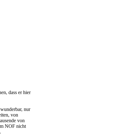
n, dass er hier
 wunderbar, nur
eiten, von
 tausende von
, um NOF nicht
.