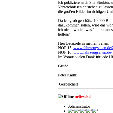
Ich publiziere nach Site-Struktur,
Verzeichnissen entstehen zu lasse
die großen Bilder im richtigen Unt
Da ich grob geschätzt 10.000 Bild
dazukommen sollen, wird das wohl
ich nicht, wo ich was ändern muss
helfen?
Hier Beispiele in meinen Seiten:
NOF 15:
www.fahrzeugseiten.de/
NOF 10:
www.fahrzeugseiten.de/T
Im Voraus vielen Dank für jede Hi
Grüße
Peter Kautz
Gespeichert
nettesekel
Administrator