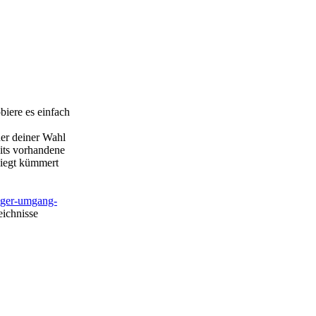
biere es einfach
ner deiner Wahl
eits vorhandene
liegt kümmert
iger-umgang-
eichnisse