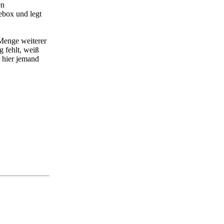
en
ebox und legt
 Menge weiterer
 fehlt, weiß
r hier jemand