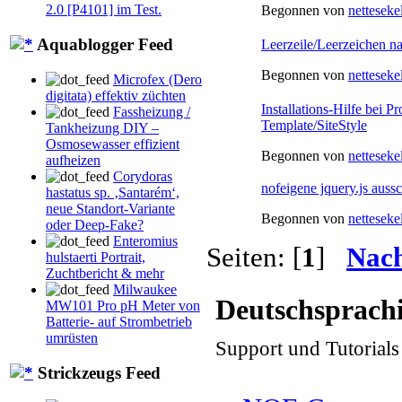
2.0 [P4101] im Test.
Begonnen von
netteseke
Aquablogger Feed
Leerzeile/Leerzeichen n
Begonnen von
netteseke
Microfex (Dero
digitata) effektiv züchten
Installations-Hilfe bei 
Fassheizung /
Template/SiteStyle
Tankheizung DIY –
Osmosewasser effizient
Begonnen von
netteseke
aufheizen
Corydoras
nofeigene jquery.js auss
hastatus sp. ‚Santarém‘,
neue Standort-Variante
Begonnen von
netteseke
oder Deep-Fake?
Enteromius
Seiten: [
1
]
Nac
hulstaerti Portrait,
Zuchtbericht & mehr
Milwaukee
Deutschsprach
MW101 Pro pH Meter von
Batterie- auf Strombetrieb
umrüsten
Support und Tutorial
Strickzeugs Feed