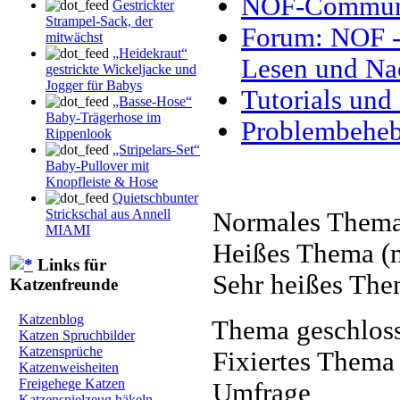
NOF-Communit
Gestrickter
Strampel-Sack, der
Forum: NOF - 
mitwächst
„Heidekraut“
Lesen und Na
gestrickte Wickeljacke und
Jogger für Babys
Tutorials und
„Basse-Hose“
Baby-Trägerhose im
Problembehe
Rippenlook
„Stripelars-Set“
Baby-Pullover mit
Knopfleiste & Hose
Quietschbunter
Strickschal aus Annell
Normales Them
MIAMI
Heißes Thema (m
Links für
Sehr heißes The
Katzenfreunde
Katzenblog
Thema geschlos
Katzen Spruchbilder
Katzensprüche
Fixiertes Thema
Katzenweisheiten
Freigehege Katzen
Umfrage
Katzenspielzeug häkeln