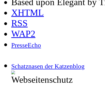
Based upon Elegant by T
XHTML
RSS
WAP2
PresseEcho
Schatznasen der Katzenblog