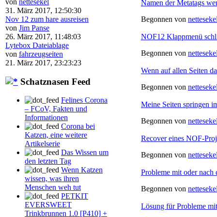
von
nettesekel
Namen der Metatags wer
31. März 2017, 12:50:30
Nov 12 zum hare ausreisen
Begonnen von
netteseke
von
Jim Panse
26. März 2017, 11:48:03
NOF12 Klappmenü schli
Lytebox Dateiablage
Begonnen von
netteseke
von
fahrzeugseiten
21. März 2017, 23:23:23
Wenn auf allen Seiten da
Schatznasen Feed
Begonnen von
netteseke
Felines Corona
Meine Seiten springen i
– FCoV, Fakten und
Informationen
Begonnen von
netteseke
Corona bei
Katzen, eine weitere
Recover eines NOF-Proje
Artikelserie
Das Wissen um
Begonnen von
netteseke
den letzten Tag
Wenn Katzen
Probleme mit oder nach 
wissen, was ihren
Menschen weh tut
Begonnen von
netteseke
PETKIT
EVERSWEET
Lösung für Probleme mi
Trinkbrunnen 1.0 [P410] +