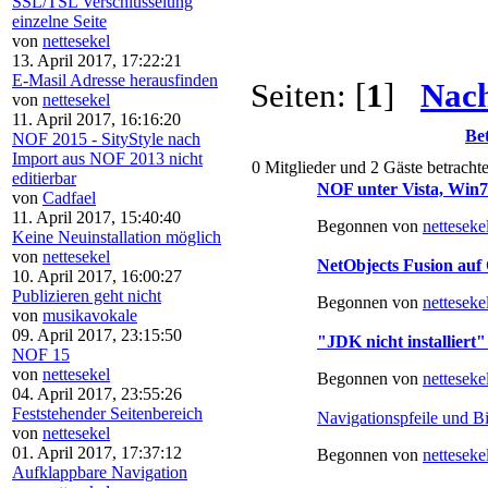
SSL/TSL Verschlüsselung
einzelne Seite
von
nettesekel
13. April 2017, 17:22:21
E-Masil Adresse herausfinden
Seiten: [
1
]
Nach
von
nettesekel
11. April 2017, 16:16:20
Bet
NOF 2015 - SityStyle nach
Import aus NOF 2013 nicht
0 Mitglieder und 2 Gäste betracht
editierbar
NOF unter Vista, Win7
von
Cadfael
11. April 2017, 15:40:40
Begonnen von
netteseke
Keine Neuinstallation möglich
von
nettesekel
NetObjects Fusion auf
10. April 2017, 16:00:27
Publizieren geht nicht
Begonnen von
netteseke
von
musikavokale
09. April 2017, 23:15:50
"JDK nicht installiert
NOF 15
von
nettesekel
Begonnen von
netteseke
04. April 2017, 23:55:26
Feststehender Seitenbereich
Navigationspfeile und B
von
nettesekel
01. April 2017, 17:37:12
Begonnen von
netteseke
Aufklappbare Navigation