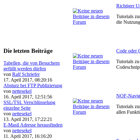
Richtiger 
Tutorials z
die Nutzung
Die letzten Beiträge
Code oder C
Tutorials z
Tabellen, die von Besuchern
Codeschnips
gefüllt werden dürfen
von
Ralf Schriefer
17. April 2017, 08:20:16
Absturz bei FTP Publizierung
von
nettesekel
NOF-Naviga
16. April 2017, 12:51:56
SSL/TSL Verschlüsselung
Tutorials z
einzelne Seite
allen Funkt
von
nettesekel
13. April 2017, 17:22:21
E-Masil Adresse herausfinden
von
nettesekel
11. April 2017, 16:16:20