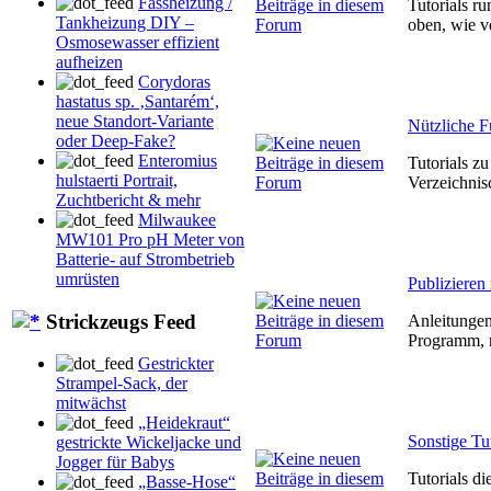
Fassheizung /
Tutorials r
Tankheizung DIY –
oben, wie v
Osmosewasser effizient
aufheizen
Corydoras
hastatus sp. ‚Santarém‘,
neue Standort-Variante
Nützliche F
oder Deep-Fake?
Enteromius
Tutorials z
hulstaerti Portrait,
Verzeichnis
Zuchtbericht & mehr
Milwaukee
MW101 Pro pH Meter von
Batterie- auf Strombetrieb
umrüsten
Publiziere
Strickzeugs Feed
Anleitungen
Programm, n
Gestrickter
Strampel-Sack, der
mitwächst
„Heidekraut“
Sonstige Tut
gestrickte Wickeljacke und
Jogger für Babys
Tutorials d
„Basse-Hose“