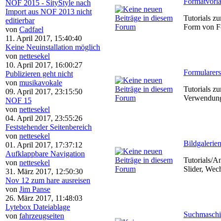
Formatvorl
NOF 2015 - SityStyle nach
Import aus NOF 2013 nicht
Tutorials 
editierbar
Form von F
von
Cadfael
11. April 2017, 15:40:40
Keine Neuinstallation möglich
von
nettesekel
10. April 2017, 16:00:27
Formularers
Publizieren geht nicht
von
musikavokale
Tutorials 
09. April 2017, 23:15:50
Verwendung
NOF 15
von
nettesekel
04. April 2017, 23:55:26
Feststehender Seitenbereich
von
nettesekel
Bildgalerien
01. April 2017, 17:37:12
Aufklappbare Navigation
Tutorials/An
von
nettesekel
Slider, Wec
31. März 2017, 12:50:30
Nov 12 zum hare ausreisen
von
Jim Panse
26. März 2017, 11:48:03
Lytebox Dateiablage
Suchmaschi
von
fahrzeugseiten