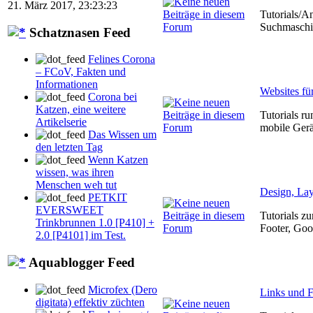
21. März 2017, 23:23:23
Tutorials/An
Suchmaschin
Schatznasen Feed
Felines Corona
– FCoV, Fakten und
Informationen
Websites fü
Corona bei
Katzen, eine weitere
Tutorials r
Artikelserie
mobile Gerä
Das Wissen um
den letzten Tag
Wenn Katzen
wissen, was ihren
Menschen weh tut
Design, Lay
PETKIT
EVERSWEET
Tutorials z
Trinkbrunnen 1.0 [P410] +
Footer, Goo
2.0 [P4101] im Test.
Aquablogger Feed
Microfex (Dero
Links und F
digitata) effektiv züchten