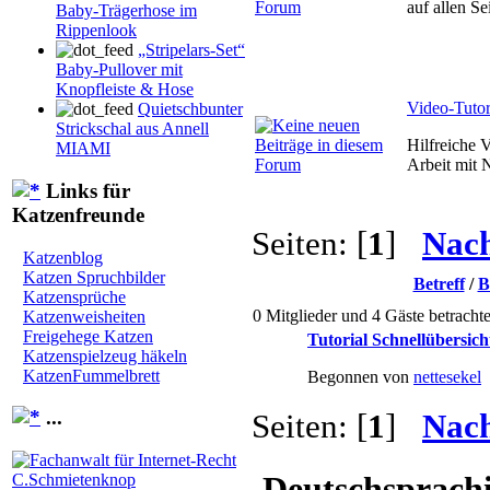
auf allen S
Baby-Trägerhose im
Rippenlook
„Stripelars-Set“
Baby-Pullover mit
Knopfleiste & Hose
Video-Tutor
Quietschbunter
Strickschal aus Annell
Hilfreiche 
MIAMI
Arbeit mit
Links für
Katzenfreunde
Seiten: [
1
]
Nach
Katzenblog
Katzen Spruchbilder
Betreff
/
B
Katzensprüche
0 Mitglieder und 4 Gäste betracht
Katzenweisheiten
Freigehege Katzen
Tutorial Schnellübersich
Katzenspielzeug häkeln
KatzenFummelbrett
Begonnen von
nettesekel
...
Seiten: [
1
]
Nac
Deutschsprach