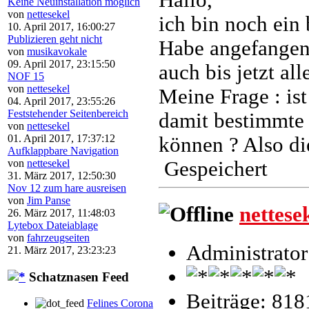
Keine Neuinstallation möglich
von
nettesekel
ich bin noch ein 
10. April 2017, 16:00:27
Publizieren geht nicht
Habe angefange
von
musikavokale
09. April 2017, 23:15:50
auch bis jetzt all
NOF 15
von
nettesekel
Meine Frage : ist
04. April 2017, 23:55:26
Feststehender Seitenbereich
damit bestimmte 
von
nettesekel
01. April 2017, 17:37:12
können ? Also die
Aufklappbare Navigation
Gespeichert
von
nettesekel
31. März 2017, 12:50:30
Nov 12 zum hare ausreisen
von
Jim Panse
nettese
26. März 2017, 11:48:03
Lytebox Dateiablage
von
fahrzeugseiten
Administrator
21. März 2017, 23:23:23
Schatznasen Feed
Beiträge: 818
Felines Corona