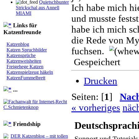
Quietschbunter
Ich habe mich hi
Strickschal aus Annell
MIAMI
und musste festst
Links für
habe ich mich sch
Katzenfreunde
die Rede von My
Katzenblog
fuchsen.
Katzen Spruchbilder
Katzensprüche
Gespeichert
Katzenweisheiten
Freigehege Katzen
Katzenspielzeug häkeln
KatzenFummelbrett
Drucken
...
Seiten: [
1
]
Nac
« vorheriges
näch
Deutschsprach
Friendship
Support und Tutorial