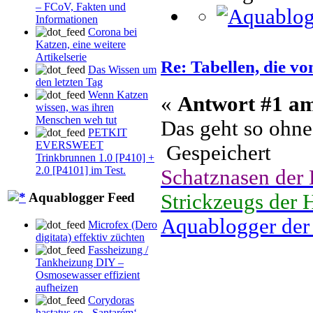
– FCoV, Fakten und
Informationen
Corona bei
Katzen, eine weitere
Artikelserie
Re: Tabellen, die v
Das Wissen um
den letzten Tag
Wenn Katzen
«
Antwort #1 a
wissen, was ihren
Menschen weh tut
Das geht so ohn
PETKIT
EVERSWEET
Gespeichert
Trinkbrunnen 1.0 [P410] +
2.0 [P4101] im Test.
Schatznasen der
Strickzeugs der 
Aquablogger Feed
Aquablogger der
Microfex (Dero
digitata) effektiv züchten
Fassheizung /
Tankheizung DIY –
Osmosewasser effizient
aufheizen
Corydoras
hastatus sp. ‚Santarém‘,