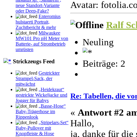
Avatar: fotolia.
neue Standort-Variante
oder Deep-Fake?
Enteromius
hulstaerti Portrait,
Ralf Sc
Zuchtbericht & mehr
Milwaukee
MW101 Pro pH Meter von
Neuling
Batterie- auf Strombetrieb
umrüsten
Strickzeugs Feed
Beiträge: 2
Gestrickter
Strampel-Sack, der
mitwächst
„Heidekraut“
Re: Tabellen, die v
gestrickte Wickeljacke und
Jogger für Babys
„Basse-Hose“
«
Antwort #2 a
Baby-Trägerhose im
Rippenlook
Hallo,
„Stripelars-Set“
Baby-Pullover mit
ja, danke für die
Knopfleiste & Hose