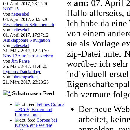
«
am:
07. April 
09. April 2017, 23:15:50
NOF 15
Hallo allerseits, 
von
nettesekel
04. April 2017, 23:55:26
Ich habe da eine
Feststehender Seitenbereich
von
nettesekel
von einem ander
01. April 2017, 17:37:12
Aufklappbare Navigation
sie als
Vorlage
ex
von
nettesekel
31. März 2017, 12:50:30
zip-Datei unter N
Nov 12 zum hare ausreisen
von
Jim Panse
worüber ich sehr e
26. März 2017, 11:48:03
individuell erstel
Lytebox Dateiablage
von
fahrzeugseiten
Eigenschaftenpale
21. März 2017, 23:23:23
Ich vermute folg
Schatznasen Feed
Felines Corona
Der neue Webm
– FCoV, Fakten und
Informationen
arbeitet, kei
Corona bei
Katzen, eine weitere
anmelden, müs