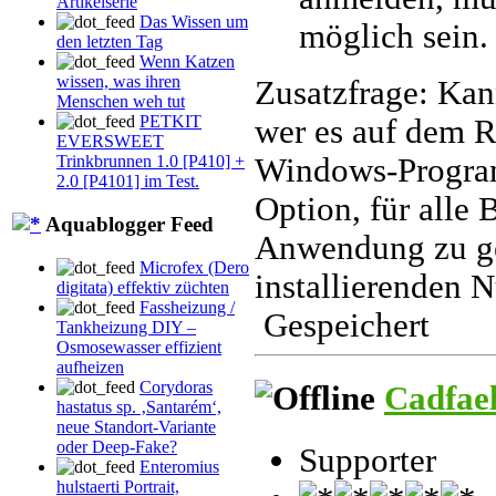
Artikelserie
Das Wissen um
möglich sein.
den letzten Tag
Wenn Katzen
wissen, was ihren
Zusatzfrage: Kan
Menschen weh tut
PETKIT
wer es auf dem R
EVERSWEET
Windows-Programm
Trinkbrunnen 1.0 [P410] +
2.0 [P4101] im Test.
Option, für alle 
Aquablogger Feed
Anwendung zu ges
Microfex (Dero
installierenden N
digitata) effektiv züchten
Fassheizung /
Gespeichert
Tankheizung DIY –
Osmosewasser effizient
aufheizen
Corydoras
Cadfae
hastatus sp. ‚Santarém‘,
neue Standort-Variante
oder Deep-Fake?
Supporter
Enteromius
hulstaerti Portrait,