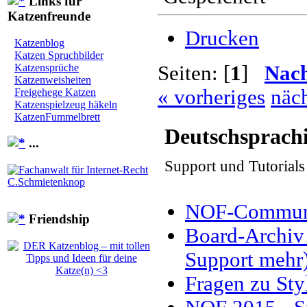
Links für
Katzenfreunde
Drucken
Katzenblog
Katzen Spruchbilder
Katzensprüche
Seiten: [
1
]
Nac
Katzenweisheiten
« vorheriges
näch
Freigehege Katzen
Katzenspielzeug häkeln
KatzenFummelbrett
Deutschsprach
...
Support und Tutorial
NOF-Communit
Friendship
Board-Archiv 
Support mehr
Fragen zu Sty