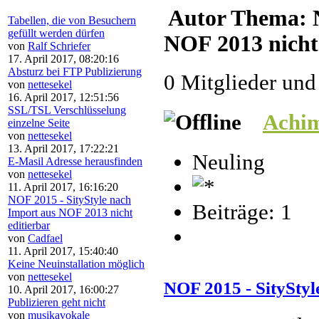
Autor
Thema: N
Tabellen, die von Besuchern
gefüllt werden dürfen
NOF 2013 nicht 
von
Ralf Schriefer
17. April 2017, 08:20:16
Absturz bei FTP Publizierung
0 Mitglieder und
von
nettesekel
16. April 2017, 12:51:56
SSL/TSL Verschlüsselung
Achi
einzelne Seite
von
nettesekel
13. April 2017, 17:22:21
Neuling
E-Masil Adresse herausfinden
von
nettesekel
11. April 2017, 16:16:20
NOF 2015 - SityStyle nach
Beiträge: 1
Import aus NOF 2013 nicht
editierbar
von
Cadfael
11. April 2017, 15:40:40
Keine Neuinstallation möglich
von
nettesekel
NOF 2015 - SityStyl
10. April 2017, 16:00:27
Publizieren geht nicht
von
musikavokale