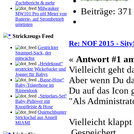
Zuchtbericht & mehr
Milwaukee
Beiträge: 371
MW101 Pro pH Meter von
Batterie- auf Strombetrieb
umrüsten
Strickzeugs Feed
Re: NOF 2015 - Sity
Gestrickter
Strampel-Sack, der
«
Antwort #1 a
mitwächst
„Heidekraut“
Vielleicht geht d
gestrickte Wickeljacke und
Jogger für Babys
Aber wenn Du d
„Basse-Hose“
Baby-Trägerhose im
Du auf das Icon 
Rippenlook
„Stripelars-Set“
"Als Administrato
Baby-Pullover mit
Knopfleiste & Hose
Quietschbunter
Strickschal aus Annell
Vielleicht klappt
MIAMI
Gespeichert