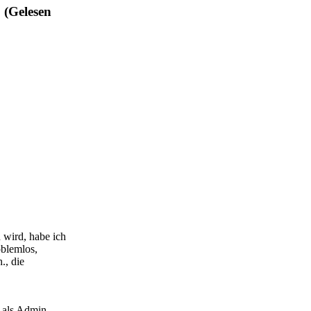
 (Gelesen
 wird, habe ich
oblemlos,
., die
h als Admin