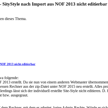
SityStyle nach Import aus NOF 2013 nicht editierbar
ten dieses Thema.
NOF 2013 nicht editierbar
etwa folgende:
F
2013 erstellt. Da sie nun von einem anderen Webmaster übernommen
dessen Rechner aus der zip-Datei unter NOF 2015 neu erstellt. Alles pr
erdings lässt sich der individuell erstellte Site-Style nicht editieren. D. h
ht bzw. ausgegraut.
 dem Rechner, mit dem er arbeitet, keine Admin-Rechte. Würde er sic