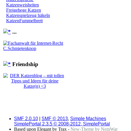
Katzenweisheiten
Freigehege Katzen
Katzenspielzeug häkeln
KatzenFummelbrett
...
Friendship
SMF 2.0.10
|
SMF © 2013
,
Simple Machines
SimplePortal 2.3.5 © 2008-2012, SimplePortal
Based upon Elegant by Trax -
New-Theme by NemWar