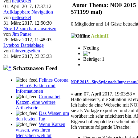
von
nettesekel
Autor
Thema: NOF 2015 - 
01. April 2017, 17:37:12
571199 mal)
Aufklappbare Navigation
von
nettesekel
31. März 2017, 12:50:30
0 Mitglieder und 14 Gäste betrach
Nov 12 zum hare ausreisen
von
Jim Panse
AchimH
26. März 2017, 11:48:03
Lytebox Dateiablage
Neuling
von
fahrzeugseiten
21. März 2017, 23:23:23
Beiträge: 1
Schatznasen Feed
Felines Corona
NOF 2015 - SityStyle nach Import aus 
– FCoV, Fakten und
Informationen
«
am:
07. April 2017, 19:03:58 »
Corona bei
Hallo allerseits, die Situation ist 
Katzen, eine weitere
Ich habe da eine Webseite mit
NO
Artikelserie
sie als
Vorlage
exportiert und auf 
Das Wissen um
worüber ich sehr erleichtert bin. All
den letzten Tag
Eigenschaftenpalette erscheint nic
Wenn Katzen
Ich vermute folgende Ursache:
wissen, was ihren
Menschen weh tut
Der neue Webmaster hat auf