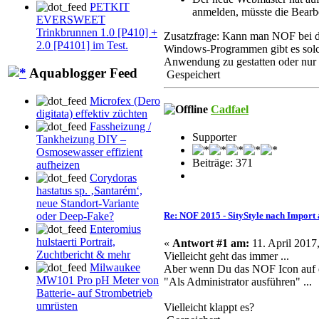
PETKIT
anmelden, müsste die Bearbe
EVERSWEET
Trinkbrunnen 1.0 [P410] +
Zusatzfrage: Kann man NOF bei de
2.0 [P4101] im Test.
Windows-Programmen gibt es solche
Anwendung zu gestatten oder nur fü
Aquablogger Feed
Gespeichert
Microfex (Dero
Cadfael
digitata) effektiv züchten
Fassheizung /
Supporter
Tankheizung DIY –
Osmosewasser effizient
Beiträge: 371
aufheizen
Corydoras
hastatus sp. ‚Santarém‘,
neue Standort-Variante
Re: NOF 2015 - SityStyle nach Import 
oder Deep-Fake?
Enteromius
hulstaerti Portrait,
«
Antwort #1 am:
11. April 2017
Zuchtbericht & mehr
Vielleicht geht das immer ...
Milwaukee
Aber wenn Du das
NOF
Icon auf 
MW101 Pro pH Meter von
"Als Administrator ausführen" ...
Batterie- auf Strombetrieb
umrüsten
Vielleicht klappt es?