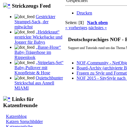
Gespeichert
Strickzeugs Feed
Drucken
Gestrickter
Strampel-Sack, der
Seiten: [
1
]
Nach oben
mitwächst
« vorheriges
nächstes »
„Heidekraut“
gestrickte Wickeljacke und
Deutschsprachiges NOF -
Jogger für Babys
„Basse-Hose“
Support und Tutorials rund um das Thema 
Baby-Trägerhose im
Rippenlook
„Stripelars-Set“
NOF-Community - NetObjec
Baby-Pullover mit
Board-Archiv (archivierte 
Knopfleiste & Hose
Fragen zu Style und Format
Quietschbunter
NOF 2015 - SityStyle nach 
Strickschal aus Annell
MIAMI
Links für
Katzenfreunde
Katzenblog
Katzen Spruchbilder
Katzensprüche