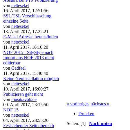
Absturz bei FTP Publizierung
von
nettesekel
16. April 2017, 12:51:56
SSL/TSL Verschlüsselung
einzelne Seite
von
nettesekel
13. April 2017, 17:22:21
E-Masil Adresse herausfinden
von
nettesekel
11. April 2017, 16:16:20
NOF 2015 - SityStyle nach
Import aus NOF 2013 nicht
editierbar
von
Cadfael
11. April 2017, 15:40:40
Keine Neuinstallation möglich
von
nettesekel
10. April 2017, 16:00:27
Publizieren geht nicht
von
musikavokale
« vorheriges
nächstes »
09. April 2017, 23:15:50
NOF 15
Drucken
von
nettesekel
04. April 2017, 23:55:26
Seiten: [
1
]
Nach unten
Feststehender Seitenbereich