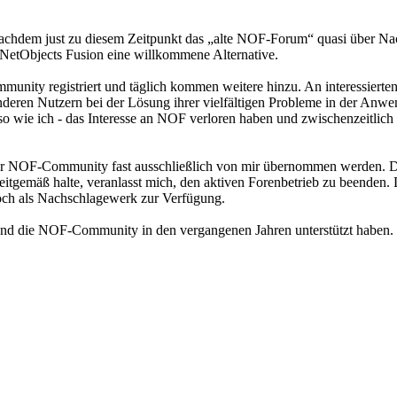
achdem just zu diesem Zeitpunkt das „alte NOF-Forum“ quasi über N
 NetObjects Fusion eine willkommene Alternative.
nity registriert und täglich kommen weitere hinzu. An interessierten
n, anderen Nutzern bei der Lösung ihrer vielfältigen Probleme in der An
nso wie ich - das Interesse an NOF verloren haben und zwischenzeitlich
b der NOF-Community fast ausschließlich von mir übernommen werden. D
zeitgemäß halte, veranlasst mich, den aktiven Forenbetrieb zu beenden. 
noch als Nachschlagewerk zur Verfügung.
ch und die NOF-Community in den vergangenen Jahren unterstützt haben.