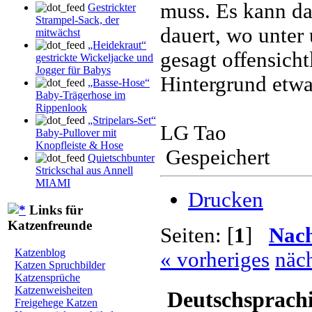
muss. Es kann dan
Gestrickter
Strampel-Sack, der
dauert, wo unter 
mitwächst
„Heidekraut“
gesagt offensicht
gestrickte Wickeljacke und
Jogger für Babys
Hintergrund etwa
„Basse-Hose“
Baby-Trägerhose im
Rippenlook
„Stripelars-Set“
LG Tao
Baby-Pullover mit
Knopfleiste & Hose
Gespeichert
Quietschbunter
Strickschal aus Annell
MIAMI
Drucken
Links für
Katzenfreunde
Seiten: [
1
]
Nac
Katzenblog
« vorheriges
näch
Katzen Spruchbilder
Katzensprüche
Katzenweisheiten
Deutschsprach
Freigehege Katzen