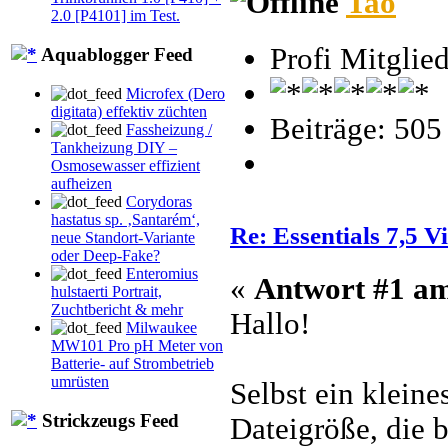
Tao
2.0 [P4101] im Test.
Profi Mitglie
Aquablogger Feed
Microfex (Dero
digitata) effektiv züchten
Beiträge: 505
Fassheizung /
Tankheizung DIY –
Osmosewasser effizient
aufheizen
Corydoras
hastatus sp. ‚Santarém‘,
Re: Essentials 7,5 V
neue Standort-Variante
oder Deep-Fake?
Enteromius
«
Antwort #1 a
hulstaerti Portrait,
Zuchtbericht & mehr
Hallo!
Milwaukee
MW101 Pro pH Meter von
Batterie- auf Strombetrieb
umrüsten
Selbst ein klein
Strickzeugs Feed
Dateigröße, die 