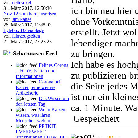
von
nettesekel
ich bin neu hier 
31. März 2017, 12:50:30
Nov 12 zum hare ausreisen
ohne Vorkenntnis
von
Jim Panse
26. März 2017, 11:48:03
erstellt. Jetzt w
Lytebox Dateiablage
von
fahrzeugseiten
lebendiger mache
21. März 2017, 23:23:23
zu bringen.
Schatznasen Feed
Ich habe es hoch
Felines Corona
– FCoV, Fakten und
zu publizieren br
Informationen
Corona bei
die Seite jedes 
Katzen, eine weitere
Artikelserie
ist nur ein klein
Das Wissen um
den letzten Tag
ca. 1 Minute. Wa
Wenn Katzen
wissen, was ihren
Gespeichert
Menschen weh tut
PETKIT
EVERSWEET
Trinkbrunnen 1.0 [P410] +