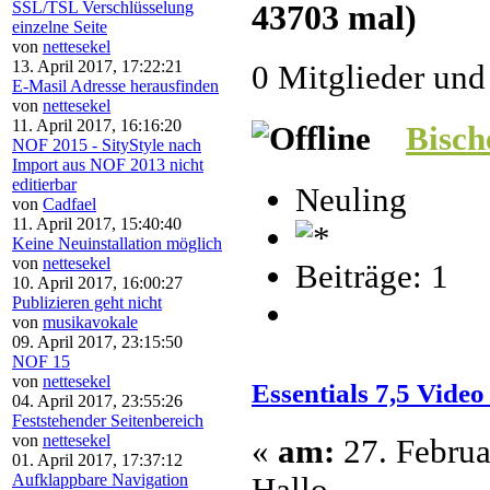
SSL/TSL Verschlüsselung
43703 mal)
einzelne Seite
von
nettesekel
13. April 2017, 17:22:21
0 Mitglieder und
E-Masil Adresse herausfinden
von
nettesekel
11. April 2017, 16:16:20
Bisc
NOF 2015 - SityStyle nach
Import aus NOF 2013 nicht
editierbar
Neuling
von
Cadfael
11. April 2017, 15:40:40
Keine Neuinstallation möglich
von
nettesekel
Beiträge: 1
10. April 2017, 16:00:27
Publizieren geht nicht
von
musikavokale
09. April 2017, 23:15:50
NOF 15
von
nettesekel
Essentials 7,5 Video
04. April 2017, 23:55:26
Feststehender Seitenbereich
von
nettesekel
«
am:
27. Februa
01. April 2017, 17:37:12
Aufklappbare Navigation
Hallo,